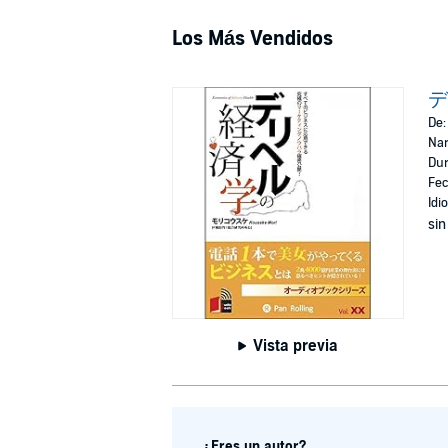
Los Más Vendidos
デ
De
Nar
Dur
Fec
Idi
sin
Vista previa
¿Eres un autor?