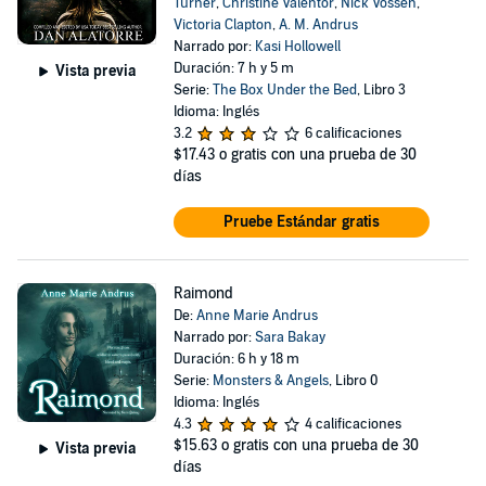
Turner
,
Christine Valentor
,
Nick Vossen
,
Victoria Clapton
,
A. M. Andrus
Narrado por:
Kasi Hollowell
Duración: 7 h y 5 m
Vista previa
Serie:
The Box Under the Bed
, Libro 3
Idioma: Inglés
3.2
6 calificaciones
$17.43
o gratis con una prueba de 30
días
Pruebe Estándar gratis
Raimond
De:
Anne Marie Andrus
Narrado por:
Sara Bakay
Duración: 6 h y 18 m
Serie:
Monsters & Angels
, Libro 0
Idioma: Inglés
4.3
4 calificaciones
$15.63
o gratis con una prueba de 30
Vista previa
días