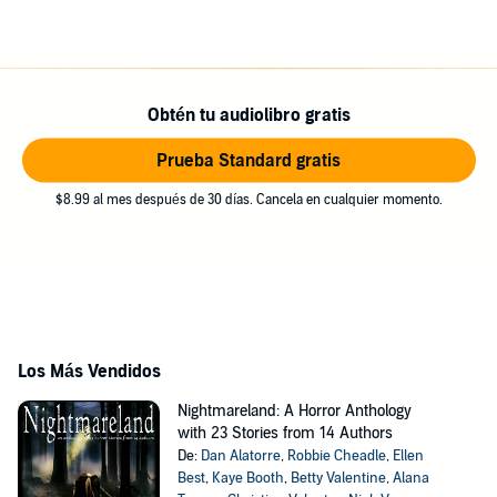
Obtén tu audiolibro gratis
Prueba Standard gratis
$8.99 al mes después de 30 días. Cancela en cualquier momento.
Los Más Vendidos
Nightmareland: A Horror Anthology
with 23 Stories from 14 Authors
De:
Dan Alatorre
,
Robbie Cheadle
,
Ellen
Best
,
Kaye Booth
,
Betty Valentine
,
Alana