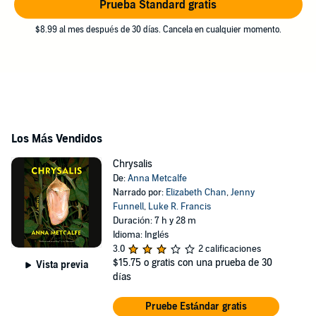
Prueba Standard gratis
$8.99 al mes después de 30 días. Cancela en cualquier momento.
Los Más Vendidos
Chrysalis
De:
Anna Metcalfe
Narrado por:
Elizabeth Chan
,
Jenny
Funnell
,
Luke R. Francis
Duración: 7 h y 28 m
Idioma: Inglés
3.0
2 calificaciones
$15.75
o gratis con una prueba de 30
Vista previa
días
Pruebe Estándar gratis