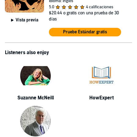
Idioma: Inglés
5.0
4 calificaciones
$20.44
o gratis con una prueba de 30
días
Vista previa
Pruebe Estándar gratis
Listeners also enjoy
Suzanne McNeill
HowExpert