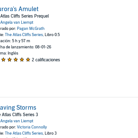
rora's Amulet
Atlas Cliffs Series Prequel
:
Angela van Liempt
rado por:
Pagan McGrath
ie:
The Atlas Cliffs Series
, Libro 0.5
ación: 5 h y 57 m
ha de lanzamiento: 08-01-26
oma: Inglés
2 calificaciones
aving Storms
 Atlas Cliffs Series 3
:
Angela van Liempt
rado por:
Victoria Connolly
ie:
The Atlas Cliffs Series
, Libro 3