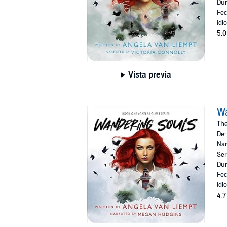
Dur
Fec
Idi
5.0
Vista previa
W
The
De
Nar
Ser
Dur
Fec
Idi
4.7