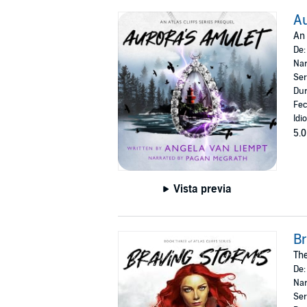
Au
An 
De
Nar
Ser
Dur
Fec
Idi
5.0
Vista previa
Br
The
De
Nar
Ser