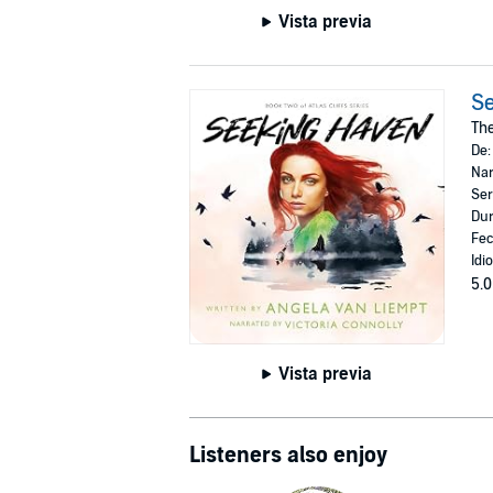
Vista previa
S
The
De
Nar
Ser
Dur
Fec
Idi
5.0
Vista previa
Listeners also enjoy