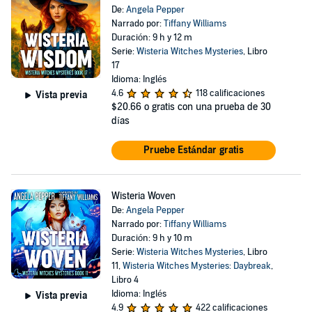
De:
Angela Pepper
Narrado por:
Tiffany Williams
Duración: 9 h y 12 m
Serie:
Wisteria Witches Mysteries
, Libro
17
Idioma: Inglés
4.6
118 calificaciones
Vista previa
$20.66
o gratis con una prueba de 30
días
Pruebe Estándar gratis
Wisteria Woven
De:
Angela Pepper
Narrado por:
Tiffany Williams
Duración: 9 h y 10 m
Serie:
Wisteria Witches Mysteries
, Libro
11,
Wisteria Witches Mysteries: Daybreak
,
Libro 4
Idioma: Inglés
Vista previa
4.9
422 calificaciones