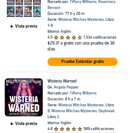
Narrado por:
Tiffany Williams
,
Rosemary
Benson
Duración: 77 h y 20 m
Serie:
Wisteria Witches Mysteries
, Libro
1-8
Vista previa
Idioma: Inglés
4.5
1,334 calificaciones
$29.31
o gratis con una prueba de 30
días
Pruebe Estándar gratis
Wisteria Warned
De:
Angela Pepper
Narrado por:
Tiffany Williams
Duración: 8 h y 7 m
Serie:
Wisteria Witches Mysteries
, Libro
9,
Wisteria Witches Mysteries: Daybreak
,
Libro 2
Idioma: Inglés
Vista previa
4.8
589 calificaciones