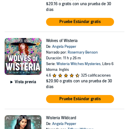
$20.16
o gratis con una prueba de 30
días
Pruebe Estándar gratis
Wolves of Wisteria
De:
Angela Pepper
Narrado por:
Rosemary Benson
Duración: 11 h y 26 m
Serie:
Wisteria Witches Mysteries
, Libro 6
Idioma: Inglés
4.6
325 calificaciones
$20.90
o gratis con una prueba de 30
Vista previa
días
Pruebe Estándar gratis
Wisteria Wildcard
De:
Angela Pepper