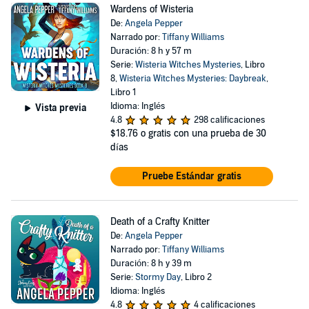
Wardens of Wisteria
De:
Angela Pepper
Narrado por:
Tiffany Williams
Duración: 8 h y 57 m
Serie:
Wisteria Witches Mysteries
, Libro
8,
Wisteria Witches Mysteries: Daybreak
,
Libro 1
Idioma: Inglés
Vista previa
4.8
298 calificaciones
$18.76
o gratis con una prueba de 30
días
Pruebe Estándar gratis
Death of a Crafty Knitter
De:
Angela Pepper
Narrado por:
Tiffany Williams
Duración: 8 h y 39 m
Serie:
Stormy Day
, Libro 2
Idioma: Inglés
4.8
4 calificaciones