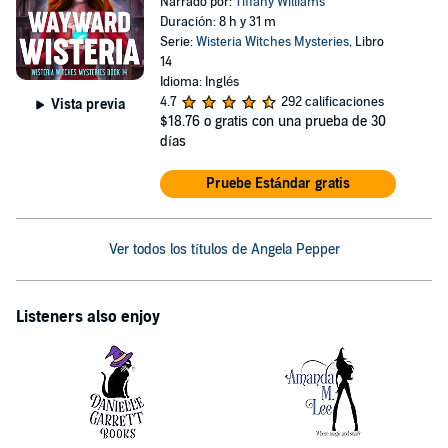
Narrado por:
Tiffany Williams
Duración: 8 h y 31 m
Serie:
Wisteria Witches Mysteries
, Libro
14
Idioma: Inglés
4.7
292 calificaciones
Vista previa
$18.76
o gratis con una prueba de 30
días
Pruebe Estándar gratis
Ver todos los títulos de Angela Pepper
Listeners also enjoy