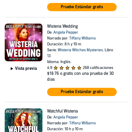
Pruebe Estándar gratis
Wisteria Wedding
De:
Angela Pepper
Narrado por:
Tiffany Williams
Duración: 8 h y 10 m
Serie:
Wisteria Witches Mysteries
, Libro
13
Idioma: Inglés
4.9
268 calificaciones
Vista previa
$18.76
o gratis con una prueba de 30
días
Pruebe Estándar gratis
Watchful Wisteria
De:
Angela Pepper
Narrado por:
Tiffany Williams
Duración: 10 h y 10 m