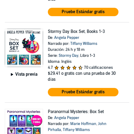
Pruebe Estándar gratis
Stormy Day Box Set, Books 1-3
De:
Angela Pepper
Narrado por:
Tiffany Williams
Duración: 24 h y 18 m
Serie:
Stormy Day
, Libro 1-3
Idioma: Inglés
4.7
70 calificaciones
$29.41
o gratis con una prueba de 30
Vista previa
días
Pruebe Estándar gratis
Paranormal Mysteries: Box Set
De:
Angela Pepper
Narrado por:
Marie Hoffman
,
John
Pirhalla
,
Tiffany Williams