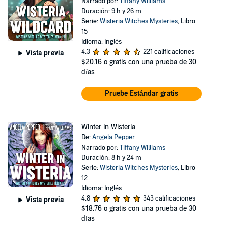
Narrado por:
Tiffany Williams
Duración: 9 h y 26 m
Serie:
Wisteria Witches Mysteries
, Libro
15
Idioma: Inglés
4.3
221 calificaciones
Vista previa
$20.16
o gratis con una prueba de 30
días
Pruebe Estándar gratis
Winter in Wisteria
De:
Angela Pepper
Narrado por:
Tiffany Williams
Duración: 8 h y 24 m
Serie:
Wisteria Witches Mysteries
, Libro
12
Idioma: Inglés
4.8
343 calificaciones
Vista previa
$18.76
o gratis con una prueba de 30
días