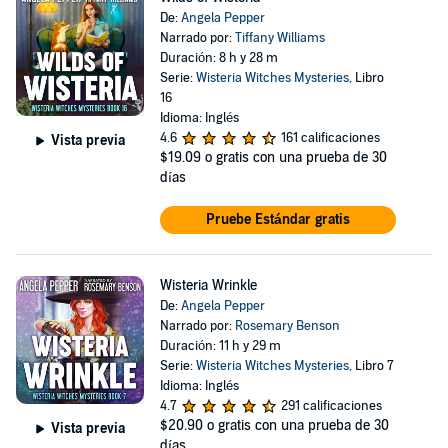
De:
Angela Pepper
Narrado por:
Tiffany Williams
Duración: 8 h y 28 m
Serie:
Wisteria Witches Mysteries
, Libro
16
Idioma: Inglés
4.6
161 calificaciones
Vista previa
$19.09
o gratis con una prueba de 30
días
Pruebe Estándar gratis
Wisteria Wrinkle
De:
Angela Pepper
Narrado por:
Rosemary Benson
Duración: 11 h y 29 m
Serie:
Wisteria Witches Mysteries
, Libro 7
Idioma: Inglés
4.7
291 calificaciones
$20.90
o gratis con una prueba de 30
Vista previa
días