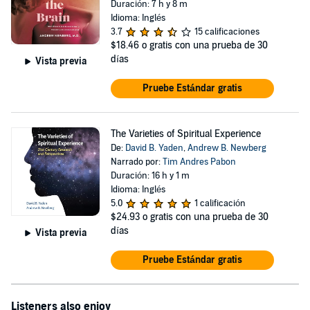
Duración: 7 h y 8 m
Idioma: Inglés
3.7
15 calificaciones
$18.46
o gratis con una prueba de 30
días
Vista previa
Pruebe Estándar gratis
The Varieties of Spiritual Experience
De:
David B. Yaden
,
Andrew B. Newberg
Narrado por:
Tim Andres Pabon
Duración: 16 h y 1 m
Idioma: Inglés
5.0
1 calificación
$24.93
o gratis con una prueba de 30
días
Vista previa
Pruebe Estándar gratis
Listeners also enjoy