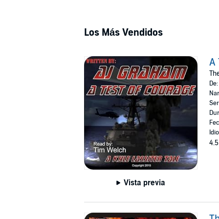
Los Más Vendidos
A 
The
De
Nar
Ser
Dur
Fec
Idi
4.5
Vista previa
Th