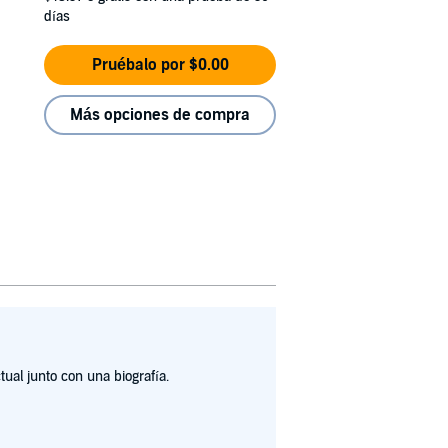
días
Pruébalo por $0.00
Más opciones de compra
ual junto con una biografía.