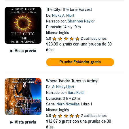
The City: The Jane Harvest
De:
Nicky A. Hjort
Narrado por:
Shannon Naylor
Duración: 14 h y 19 m
Idioma: Inglés
5.0
2 calificaciones
$23.09
o gratis con una prueba de 30
días
Vista previa
Pruebe Estándar gratis
Where Tyndra Turns to Ardnyt
De:
A. Nicky Hjort
Narrado por:
Sara Reid
Duración: 3 h y 20 m
Serie:
Norn Novellas
, Libro 1
Idioma: Inglés
5.0
2 calificaciones
$12.67
o gratis con una prueba de 30
Vista previa
días