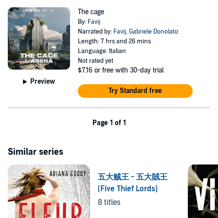
The cage
By:
Favij
Narrated by:
Favij
,
Gabriele Donolato
Length: 7 hrs and 26 mins
Language: Italian
Not rated yet
$7.16
or free with 30-day trial
Preview
Try Standard free
Page 1 of 1
Similar series
五大贼王 - 五大賊王
[Five Thief Lords]
8 titles