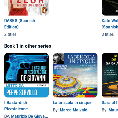
DARKS (Spanish
Kate Wat
Edition)
[Spanish
2 titles
3 titles
Book 1 in other series
I Bastardi di
La briscola in cinque
Sara al 
Pizzofalcone
By:
Marco Malvaldi
By:
Mauri
By:
Maurizio De Giovanni