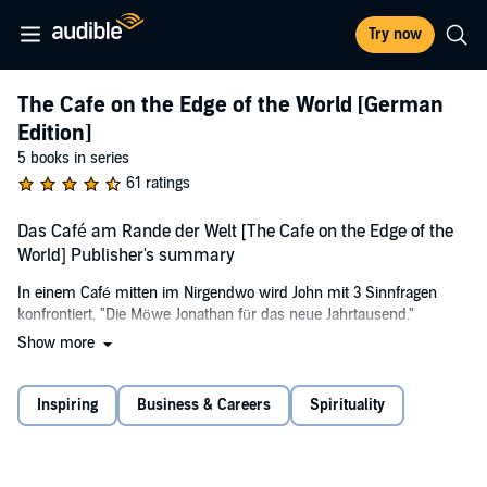
Try now
The Cafe on the Edge of the World [German
Edition]
5 books in series
61 ratings
Das Café am Rande der Welt [The Cafe on the Edge of the
World] Publisher's summary
In einem Café mitten im Nirgendwo wird John mit 3 Sinnfragen
konfrontiert. "Die Möwe Jonathan für das neue Jahrtausend."
Show more
Ein kleines Café mitten im Nirgendwo wird zum Wendepunkt im
Leben von John, einem Werbemanager, der stets in Eile ist.
Eigentlich will er nur kurz Rast machen, doch dann entdeckt er auf
Inspiring
Business & Careers
Spirituality
der Speisekarte neben dem Menü des Tages drei Fragen: "Warum
bist du hier? Hast du Angst vor dem Tod? Führst du ein erfülltes
Leben?" Wie seltsam - doch einmal neugierig geworden, will John
mithilfe des Kochs, der Bedienung und eines Gastes dieses