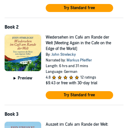
Try Standard free
Book 2
Wiedersehen im Café am Rande der
Welt [Meeting Again in the Cafe on the
Edge of the World]
By:
John Strelecky
Narrated by:
Markus Pfeiffer
Length: 6 hrs and 31 mins
Language: German
4.8
12 ratings
Preview
$9.43
or free with 30-day trial
Try Standard free
Book 3
Auszeit im Café am Rande der Welt: