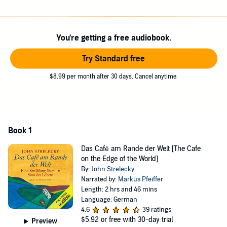
Geheimnis ergründen. Die Fragen nach dem Sinn des Lebens
führen ihn gedanklich weit weg von seiner Vorstandsetage an die
Meeresküste von Hawaii. Dabei verändert sich seine Einstellung
You're getting a free audiobook.
zum Leben und zu seinen Beziehungen, und er erfährt, wie viel man
von einer weisen grünen Meeresschildkröte lernen kann. So gerät
Try Standard free
diese Reise letztlich zu einer Reise zum eigenen Selbst. Ein ebenso
lebendig geschriebenes, humorvolles wie anrührendes Hörbuch.
$8.99 per month after 30 days. Cancel anytime.
Please note: This audiobook is in German.
©2012 John Strelecky (P)2019 John Strelecky
Book 1
Das Café am Rande der Welt [The Cafe
on the Edge of the World]
By:
John Strelecky
Narrated by:
Markus Pfeiffer
Length: 2 hrs and 46 mins
Language: German
4.6
39 ratings
$5.92
or free with 30-day trial
Preview