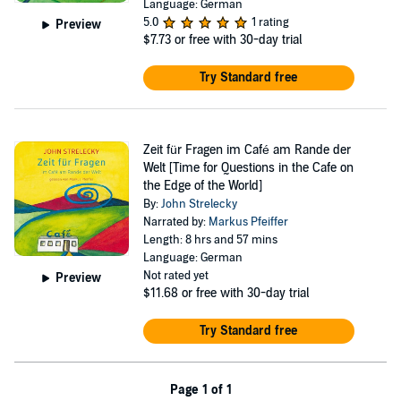
Language: German
5.0
1 rating
Preview
$7.73
or free with 30-day trial
Try Standard free
Zeit für Fragen im Café am Rande der
Welt [Time for Questions in the Cafe on
the Edge of the World]
By:
John Strelecky
Narrated by:
Markus Pfeiffer
Length: 8 hrs and 57 mins
Language: German
Not rated yet
Preview
$11.68
or free with 30-day trial
Try Standard free
Page 1 of 1