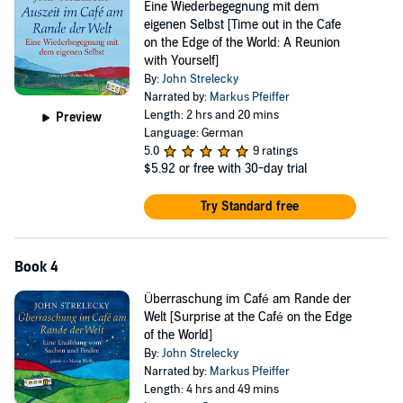
Eine Wiederbegegnung mit dem
eigenen Selbst [Time out in the Cafe
on the Edge of the World: A Reunion
with Yourself]
By:
John Strelecky
Narrated by:
Markus Pfeiffer
Length: 2 hrs and 20 mins
Preview
Language: German
5.0
9 ratings
$5.92
or free with 30-day trial
Try Standard free
Book 4
Überraschung im Café am Rande der
Welt [Surprise at the Café on the Edge
of the World]
By:
John Strelecky
Narrated by:
Markus Pfeiffer
Length: 4 hrs and 49 mins