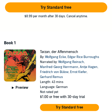
muss angenommen werden, dass der Segler, auf dem er reiste, in
einen Sturm geriet und kenterte." Aus diesen nüchternen Worten
Try Standard free
des britischen Kolonialamtes lässt sich kaum etwas über das
$8.99 per month after 30 days. Cancel anytime.
tatsächliche Geschehen entnehmen, weder über die Qualität des
Seglers, dessen Besatzung sich zum größten Teil aus Galgenvögeln
schlimmster Sorte zusammensetzte, noch über die angstvollen und
grausamen Stunden, die John Clayton mit seiner Frau erleben
musste!
Book 1
So aufregend beginnt das erste unserer Hörspiele der
Tarzan
-
Abenteuerserie: Hört die Legende von Lord Greystoke, der bei den
Tarzan, der Affenmensch
Affen im Urwald aufwuchs und zum Herrn desselben wurde!
By:
Wolfgang Ecke
,
Edgar Rice Burroughs
Narrated by:
Wolfgang Reinsch
,
©2020 All Ears GmbH (P)2020 All Ears GmbH
Manfred-Georg Herrmann
,
Antje Hagen
,
Friedrich von Bülow
,
Ernst Kiefer
,
Gerhard Remus
Length: 43 mins
Language: German
Preview
Not rated yet
$1.00
or free with 30-day trial
Try Standard free