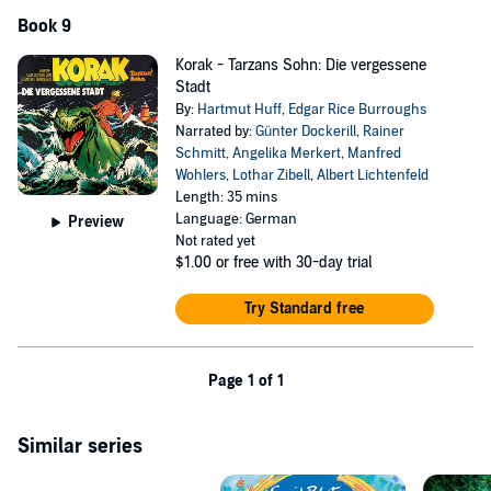
Book 9
Korak - Tarzans Sohn: Die vergessene
Stadt
By:
Hartmut Huff
,
Edgar Rice Burroughs
Narrated by:
Günter Dockerill
,
Rainer
Schmitt
,
Angelika Merkert
,
Manfred
Wohlers
,
Lothar Zibell
,
Albert Lichtenfeld
Length: 35 mins
Language: German
Preview
Not rated yet
$1.00
or free with 30-day trial
Try Standard free
Page 1 of 1
Similar series