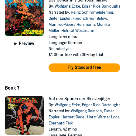
Das Geheimnis der roten Maske
By:
Wolfgang Ecke
,
Edgar Rice Burroughs
Narrated by:
Heinz Schimmelpfennig
,
Dieter Eppler
,
Friedrich von Bülow
,
Manfred-Georg Herrmann
,
Monika
Müller
,
Helmut Wöstmann
Length: 44 mins
Language: German
Preview
Not rated yet
$1.00
or free with 30-day trial
Try Standard free
Book 7
Auf den Spuren der Sklavenjäger
By:
Wolfgang Ecke
,
Edgar Rice Burroughs
Narrated by:
Wolfgang Reinsch
,
Dieter
Eppler
,
Herbert Dadel
,
Horst Werner Loos
,
Eberhard Feik
Length: 42 mins
Language: German