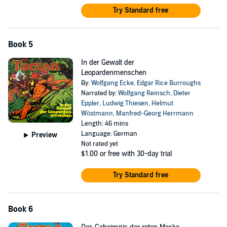
Try Standard free
Book 5
In der Gewalt der
Leopardenmenschen
By:
Wolfgang Ecke
,
Edgar Rice Burroughs
Narrated by:
Wolfgang Reinsch
,
Dieter
Eppler
,
Ludwig Thiesen
,
Helmut
Wöstmann
,
Manfred-Georg Herrmann
Length: 46 mins
Language: German
Preview
Not rated yet
$1.00
or free with 30-day trial
Try Standard free
Book 6