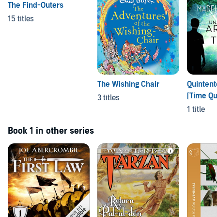
The Find-Outers
15 titles
The Wishing Chair
Quintent
[Time Qu
3 titles
1 title
Book 1 in other series