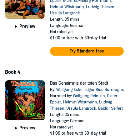
Eppler
,
Manfred-Georg Herrmann
,
Helmut Wöstmann
,
Ludwig Thiesen
,
Ursula Langrock
Length: 35 mins
Language: German
Preview
Not rated yet
$1.00
or free with 30-day trial
Try Standard free
Book 4
Das Geheimnis der toten Stadt
By:
Wolfgang Ecke
,
Edgar Rice Burroughs
Narrated by:
Wolfgang Reinsch
,
Dieter
Eppler
,
Helmut Wöstmann
,
Ludwig
Thiesen
,
Ursula Langrock
,
Baldur Seifert
Length: 35 mins
Language: German
Not rated yet
Preview
$1.00
or free with 30-day trial