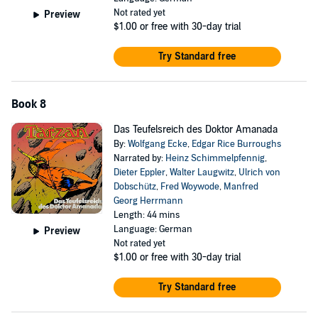
Not rated yet
Preview
$1.00
or free with 30-day trial
Try Standard free
Book 8
Das Teufelsreich des Doktor Amanada
By:
Wolfgang Ecke
,
Edgar Rice Burroughs
Narrated by:
Heinz Schimmelpfennig
,
Dieter Eppler
,
Walter Laugwitz
,
Ulrich von
Dobschütz
,
Fred Woywode
,
Manfred
Georg Herrmann
Length: 44 mins
Language: German
Preview
Not rated yet
$1.00
or free with 30-day trial
Try Standard free