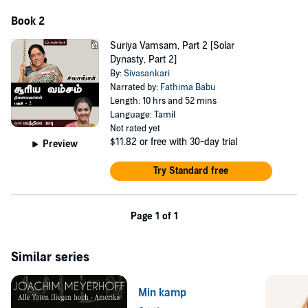
Book 2
Suriya Vamsam, Part 2 [Solar
Dynasty, Part 2]
By:
Sivasankari
Narrated by:
Fathima Babu
Length: 10 hrs and 52 mins
Language: Tamil
Not rated yet
$11.82
or free with 30-day trial
Preview
Try Standard free
Page 1 of 1
Similar series
Min kamp