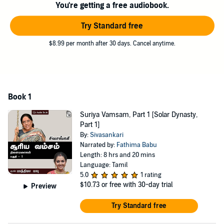
You're getting a free audiobook.
சிவசங்கரி
©1993 Sivasankari (P)2019 Pustaka Digital Media Pvt. Ltd., India
Try Standard free
$8.99 per month after 30 days. Cancel anytime.
Book 1
Suriya Vamsam, Part 1 [Solar Dynasty,
Part 1]
By:
Sivasankari
Narrated by:
Fathima Babu
Length: 8 hrs and 20 mins
Language: Tamil
5.0
1 rating
$10.73
or free with 30-day trial
Preview
Try Standard free