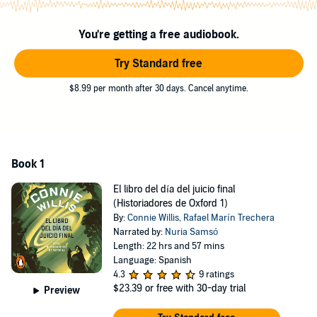
especialmente virulenta se extiende en la Inglaterra de mediados del
siglo XXI. ¿Acaso los viajeros del tiempo han infectado su propio
mundo? La protagonista, en el pasado, y sus colegas, en el futuro,
You're getting a free audiobook.
se enfrentarán a patógenos asesinos en una obra maestra que
explora cómo responde el ser humano ante el sufrimiento generado
Try Standard free
por unacatástrofe desconocida.
$8.99 per month after 30 days. Cancel anytime.
La crítca ha dicho:
«Un
tour de force
.»
The New York Times Book Review
Please note: This audiobook is in Spanish.
Book 1
©1992 Connie Willis (P)2022 Penguin Random House Grupo
Editorial, S.A.U.
El libro del día del juicio final
(Historiadores de Oxford 1)
By:
Connie Willis
,
Rafael Marín Trechera
Narrated by:
Nuria Samsó
Length: 22 hrs and 57 mins
Language: Spanish
4.3
9 ratings
$23.39
or free with 30-day trial
Preview