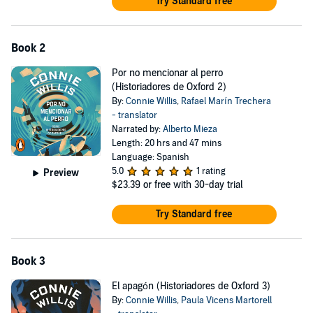
Try Standard free
Book 2
Por no mencionar al perro
(Historiadores de Oxford 2)
By:
Connie Willis
,
Rafael Marín Trechera
- translator
Narrated by:
Alberto Mieza
Length: 20 hrs and 47 mins
Language: Spanish
5.0
1 rating
Preview
$23.39
or free with 30-day trial
Try Standard free
Book 3
El apagón (Historiadores de Oxford 3)
By:
Connie Willis
,
Paula Vicens Martorell