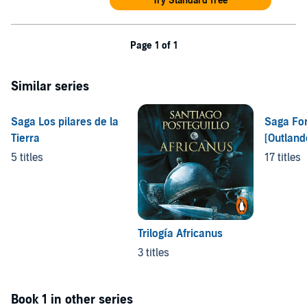
Try Standard free
Page 1 of 1
Similar series
Saga Los pilares de la
Saga Fo
Tierra
[Outland
5 titles
17 titles
Trilogía Africanus
3 titles
Book 1 in other series