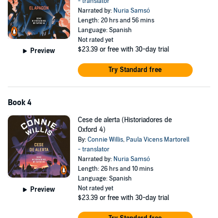
- translator
Narrated by:
Nuria Samsó
Length: 20 hrs and 56 mins
Language: Spanish
Not rated yet
$23.39
or free with 30-day trial
Preview
Try Standard free
Book 4
Cese de alerta (Historiadores de
Oxford 4)
By:
Connie Willis
,
Paula Vicens Martorell
- translator
Narrated by:
Nuria Samsó
Length: 26 hrs and 10 mins
Language: Spanish
Not rated yet
Preview
$23.39
or free with 30-day trial