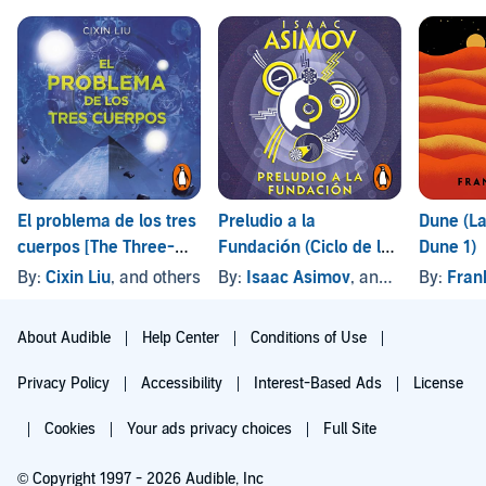
El problema de los tres
Preludio a la
Dune (La
cuerpos [The Three-
Fundación (Ciclo de la
Dune 1)
Body Problem]
Fundación 1)
By:
Cixin Liu
, and others
By:
Isaac Asimov
, and others
By:
Fran
About Audible
Help Center
Conditions of Use
Privacy Policy
Accessibility
Interest-Based Ads
License
Cookies
Your ads privacy choices
Full Site
© Copyright 1997 - 2026 Audible, Inc