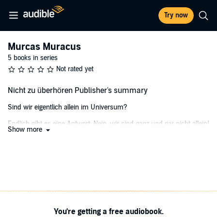
Try now
Murcas Muracus
5 books in series
Not rated yet
Nicht zu überhören Publisher's summary
Sind wir eigentlich allein im Universum?
Endlich gibt es eine Antwort: Nein, wir sind ganz und gar nicht allein!
Show more
Und so beginnt die Geschichte von Murcas Muracus in einer
ruhigen, lauen Sommernacht auf dem Planeten Humidia. Der ist
unserer Erde zum Verwechseln ähnlich - und doch... ein wenig
anders.
Die Elfen vom Stamm der Nixalaner leben dort ruhig und
zurückgezogen in den Wäldern des Nixatunga-Gebirges. Alles
scheint so friedlich und normal wie immer. Doch um Mitternacht ist
You're getting a free audiobook.
es plötzlich vorbei mit der Idylle. Von wegen ruhige Sommernacht!