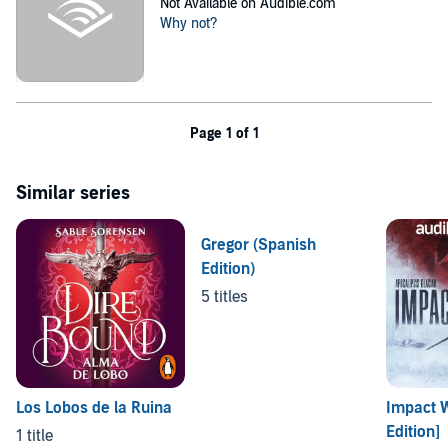
Not Available on Audible.com
Why not?
Page 1 of 1
Similar series
Gregor (Spanish
Edition)
5 titles
Los Lobos de la Ruina
Impact W
Edition]
1 title