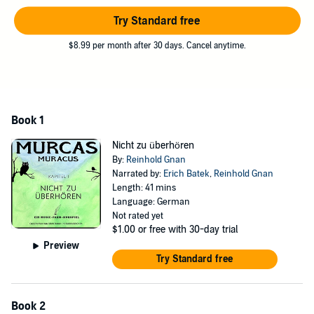
Die Nixalaner-Elfen stehen Kopf, Tiere spielen verrückt.
Try Standard free
Es scheint von überall zu kommen.
$8.99 per month after 30 days. Cancel anytime.
Mit wem oder was hat man es hier zu tun? Was will dieses fremde
Etwas? König Insopius ist völlig überfordert.
Ein sprechender Uhu, eine Mühle mit einem Turm. Ein Mond, der
seine Farben wechselt.
Book 1
Aber wer ist eigentlich Murcas Muracus?
Nicht zu überhören
Es sind spannende, packende Geschichten, die sich da auf dem
By:
Reinhold Gnan
Planeten Humidia abspielen. Humidia ist unserer Erde sehr, sehr
Narrated by:
Erich Batek
,
Reinhold Gnan
ähnlich - und doch so erfrischend anders.
Length: 41 mins
Language: German
Die Abenteuer des Murcas Muracus als Hörspielserie. Überirdisch
Not rated yet
faszinierend.
$1.00
or free with 30-day trial
Preview
Wer fühlen will, muss hören.
Try Standard free
©2021 X-Mix-Music GbR (P)2021 X-Mix-Music GbR
Book 2