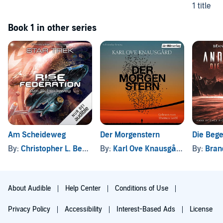
1 title
Book 1 in other series
Am Scheideweg
Der Morgenstern
Die Beg
By:
Christopher L. Bennett
By:
Karl Ove Knausgård
, and other
By:
Bran
About Audible
Help Center
Conditions of Use
Privacy Policy
Accessibility
Interest-Based Ads
License