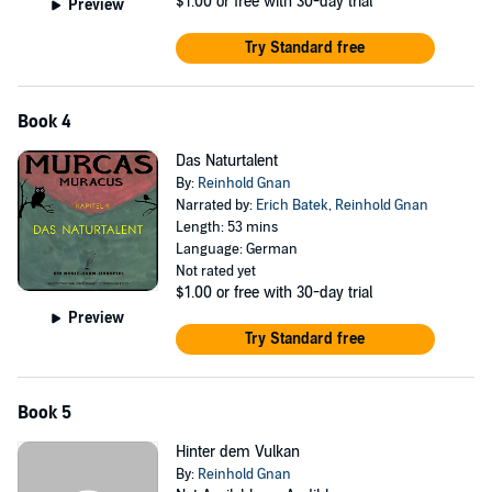
$1.00
or free with 30-day trial
Preview
Try Standard free
Book 4
Das Naturtalent
By:
Reinhold Gnan
Narrated by:
Erich Batek
,
Reinhold Gnan
Length: 53 mins
Language: German
Not rated yet
$1.00
or free with 30-day trial
Preview
Try Standard free
Book 5
Hinter dem Vulkan
By:
Reinhold Gnan