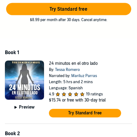
ayudar a las personas a no temer esta experiencia para que puedan
morir en paz, con dignidad, sabiendo que la muerte es el despertar
Try Standard free
a una vida nueva.
$8.99 per month after 30 days. Cancel anytime.
¿Por qué tememos morir? ¿Hay vida más allá de la muerte?
¿Podemos vivir sin tenerle miedo? Tessa nos invita a conocer su
viaje para dar respuesta a estos misterios fascinantes.
©2019 Tessa Romero (P)2021 Sonolibro
Book 1
24 minutos en el otro lado
By:
Tessa Romero
Narrated by:
Mariluz Parras
Length: 5 hrs and 2 mins
Language: Spanish
4.9
19 ratings
$15.74
or free with 30-day trial
Preview
Try Standard free
Book 2