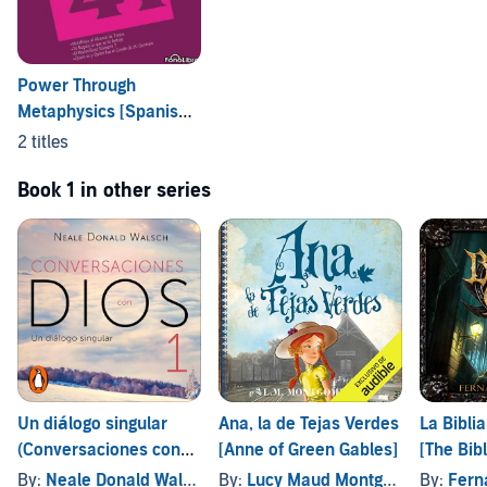
Power Through
Metaphysics [Spanish
Edition]
2 titles
Book 1 in other series
Un diálogo singular
Ana, la de Tejas Verdes
La Bibli
(Conversaciones con
[Anne of Green Gables]
[The Bibl
Dios 1)
By:
Neale Donald Walsch
By:
Lucy Maud Montgomery
By:
Ferna