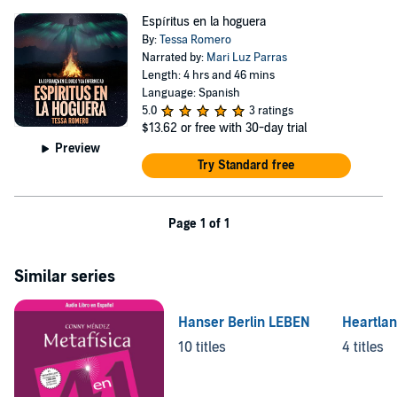
Espíritus en la hoguera
By:
Tessa Romero
Narrated by:
Mari Luz Parras
Length: 4 hrs and 46 mins
Language: Spanish
5.0
3 ratings
$13.62
or free with 30-day trial
Preview
Try Standard free
Page 1 of 1
Similar series
Hanser Berlin LEBEN
Heartla
10 titles
4 titles