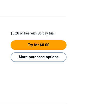
$5.26
or free with 30-day trial
Try for $0.00
More purchase options