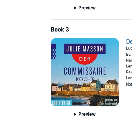
Preview
Book 3
D
Luc
By:
Nar
Len
Rel
La
Not
Preview