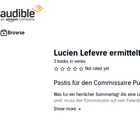
Lucien Lefevre ermittel
3 books in series
Not rated yet
Pastis für den Commissaire P
Was für ein herrlicher Sommertag! Als eine Le
sind, muss der Commissaire auf sein Feierab
den Körper eines Mannes freigegeben, der erke
Show more
eingeschworenen Dorfgemeinschaft gegenüber,
©2022 Audio-To-Go Publishing Ltd. (P)2022 