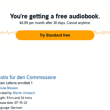
You're getting a free audiobook.
$8.99 per month after 30 days. Cancel anytime.
Try Standard free
stis für den Commissaire
ien Lefevre ermittelt 1
Julie Masson
rated by:
Martin Umbach
gth: 9 hrs and 34 mins
ease date: 07-15-22
nguage: German