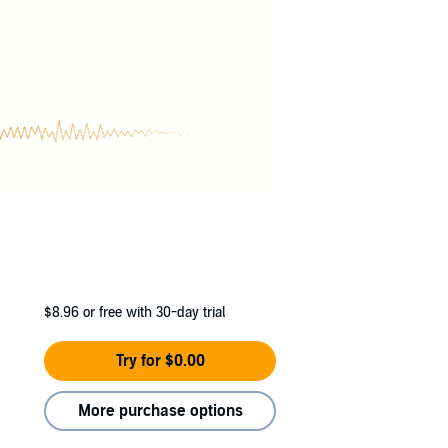
$8.96
or free with 30-day trial
Try for $0.00
More purchase options