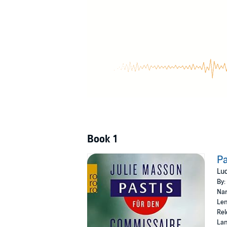
Book 1
Pa
Luc
By:
Nar
Len
Rel
La