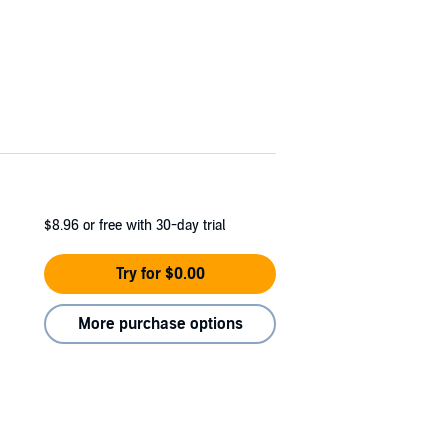
$8.96
or free with 30-day trial
Try for $0.00
More purchase options