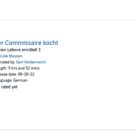
er Commissaire kocht
ien Lefevre ermittelt 3
Julie Masson
rated by:
Gert Heidenreich
gth: 5 hrs and 52 mins
ease date: 09-30-22
nguage: German
 rated yet