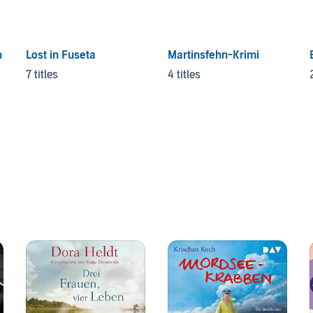
n
Lost in Fuseta
Martinsfehn-Krimi
7 titles
4 titles