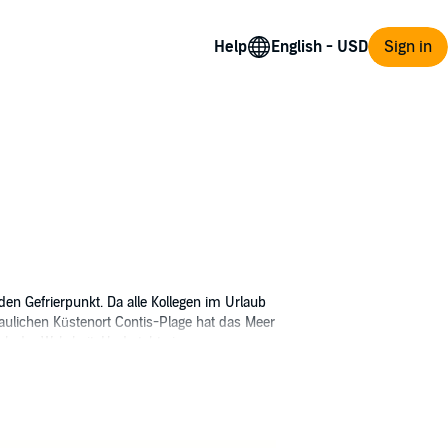
Help
Sign in
den Gefrierpunkt. Da alle Kollegen im Urlaub
aulichen Küstenort Contis-Plage hat das Meer
ch der Wahrheit. Und steht einer