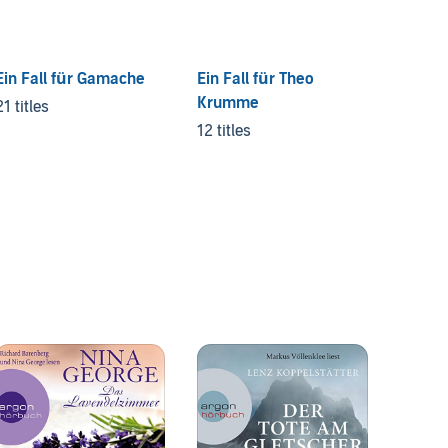
Ein Fall für Gamache
Ein Fall für Theo
Sörens
Krumme
21 titles
6 titles
12 titles