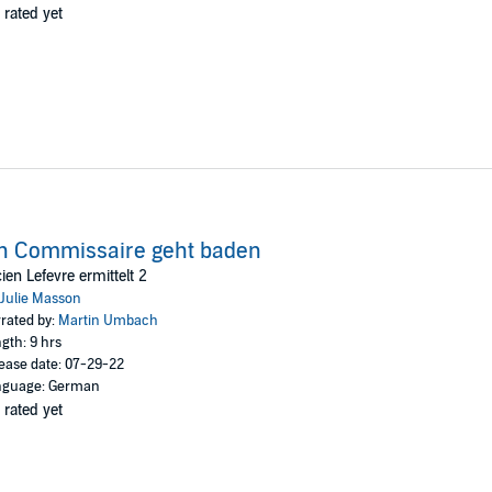
 rated yet
n Commissaire geht baden
ien Lefevre ermittelt 2
Julie Masson
rated by:
Martin Umbach
gth: 9 hrs
ease date: 07-29-22
nguage: German
 rated yet