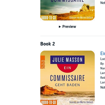
Not
Preview
Book 2
Ei
Luc
By:
Nar
Len
Rel
La
Not