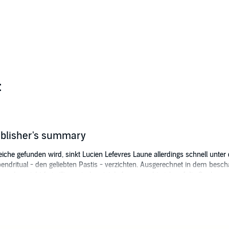
t
ublisher's summary
iche gefunden wird, sinkt Lucien Lefevres Laune allerdings schnell unter 
endritual - den geliebten Pastis - verzichten. Ausgerechnet in dem besch
nnbar nicht freiwillig gestorben ist. Lefevre macht sich auf die Suche na
 in der jeder seine eigenen Geheimnisse hat...
Audio-To-Go Publishing Ltd.