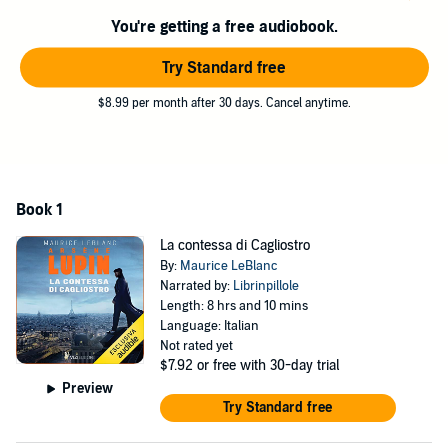
You're getting a free audiobook.
Try Standard free
$8.99 per month after 30 days. Cancel anytime.
Book 1
La contessa di Cagliostro
By:
Maurice LeBlanc
Narrated by:
Librinpillole
Length: 8 hrs and 10 mins
Language: Italian
Not rated yet
$7.92
or free with 30-day trial
Preview
Try Standard free