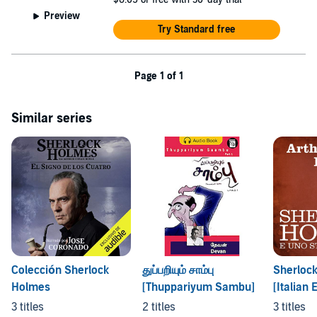
Preview
Try Standard free
Page 1 of 1
Similar series
Colección Sherlock
துப்பறியும் சாம்பு
Sherloc
Holmes
[Thuppariyum Sambu]
[Italian 
3 titles
2 titles
3 titles