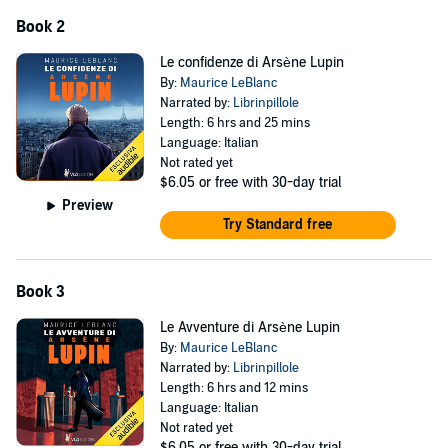
Book 2
Le confidenze di Arsène Lupin
By:
Maurice LeBlanc
Narrated by:
Librinpillole
Length: 6 hrs and 25 mins
Language: Italian
Not rated yet
$6.05
or free with 30-day trial
Preview
Try Standard free
Book 3
Le Avventure di Arsène Lupin
By:
Maurice LeBlanc
Narrated by:
Librinpillole
Length: 6 hrs and 12 mins
Language: Italian
Not rated yet
$6.05
or free with 30-day trial