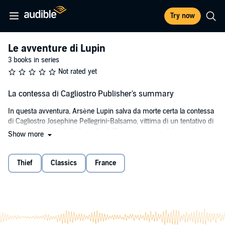
Try now
Le avventure di Lupin
3 books in series
Not rated yet
La contessa di Cagliostro Publisher's summary
In questa avventura, Arsène Lupin salva da morte certa la contessa
di Cagliostro Josephine Pellegrini-Balsamo, vittima di un tentativo di
omicidio da parte della famiglia di Clarisse, amante di Lupin. La
Show more
Contessa detiene il segreto dell’eterna giovinezza: ha 106 anni ma ne
dimostra 30. Bella, pericolosa, e ben poco innocente, trascina Lupin
in un’intrepida avventura, che affonda le radici nella storia di Francia.
Thief
Classics
France
Le avventure di Arsène Lupin lette con musiche e suoni, che
accompagnano l’ascoltatore in un viaggio all’interno dei racconti di
Maurice Leblanc.
©2021 Vizi Editore (P)2021 Vizi Editore