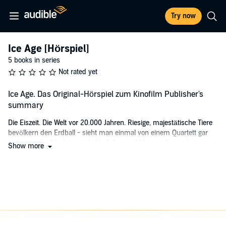
Try now
Ice Age [Hörspiel]
5 books in series
Not rated yet
Ice Age. Das Original-Hörspiel zum Kinofilm Publisher's
summary
Die Eiszeit. Die Welt vor 20.000 Jahren. Riesige, majestätische Tiere
bevölkern den Erdball - sieht man einmal von einem Quartett gar
nicht so edler Vierbeiner ab. Und das sind Manny, das verbiesterte
Show more
wollige Mammut, Sid, das stinkfaule, ungehobelte Faultier, Diego, der
ebenso heimtückisch wie verschlagene Säbelzahntiger, und der
Urzeitbewohner Scrat, eine reichlich missratene Mischung aus
Eichhörnchen und Ratte. Während Scrats gesamter Lebensinhalt
scheinbar darin besteht, eine Eichel zu vergraben, sehen sich
Manny, Sid und Diego mit einer Mission konfrontiert, die so gar nicht
auf ihrer Linie liegt: Sie sollen das Menschenkind Roshan zu dessen
Familie zurückbringen. Blöde nur, dass Scrat, als er seine Eichel ins