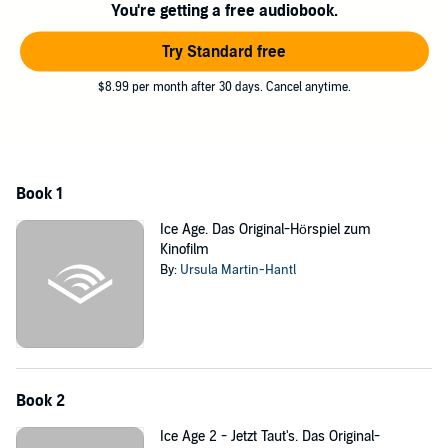
You're getting a free audiobook.
Eis zu rammen versucht, eine riesige Lawine auslöst und Diego
Böses im Schilde führt. Der Säbelzahntiger hat nämlich seinen
Try Standard free
grausamen Chef Soto zuletzt schwer verärgert und muss sich nun
anstrengen, dessen Gunst wiederzugewinnen.
$8.99 per month after 30 days. Cancel anytime.
Die vollständige Liste aller Sprecher beinhaltet Douglas Welbat, Jörg
Hengstler, Otto Waalkes, Christian Brückner, Lutz Mackensy, Arne
Elsholtz und Thomas Fritsch.
©2006 Edel Music & Entertainment GmbH (P)2006 Edel Music &
Book 1
Entertainment GmbH
Ice Age. Das Original-Hörspiel zum
Kinofilm
By:
Ursula Martin-Hantl
Book 2
Ice Age 2 - Jetzt Taut's. Das Original-