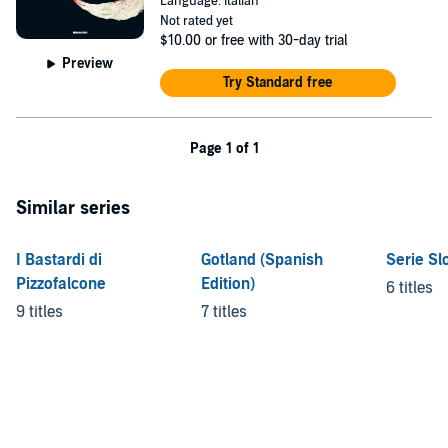
Language: Italian
Not rated yet
$10.00
or free with 30-day trial
Preview
Try Standard free
Page 1 of 1
Similar series
I Bastardi di
Gotland (Spanish
Serie S
Pizzofalcone
Edition)
6 titles
9 titles
7 titles