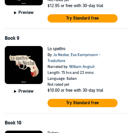
Not rated yet
$12.95
or free with 30-day trial
Preview
Try Standard free
Book 9
Lo spettro
By:
Jo Nesbø
,
Eva Kampmann -
Traduttore
Narrated by:
William Angiuli
Length: 15 hrs and 23 mins
Language: Italian
Not rated yet
$10.00
or free with 30-day trial
Preview
Try Standard free
Book 10