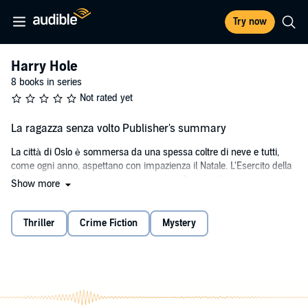
Try now
Harry Hole
8 books in series
Not rated yet
La ragazza senza volto Publisher's summary
La città di Oslo è sommersa da una spessa coltre di neve e tutti,
come ogni anno, aspettano con impazienza il Natale. L'Esercito della
Salvezza lavora a tempo pieno per raccogliere fondi per i tossici, i
Show more
rifugiati, i senzatetto, e i bravi cittadini si affrettano a fare donazioni
per sentirsi in pace con la coscienza. Solo Harry Hole non si accorge
di tutta la smania di bontà che lo circonda; il suo pensiero fisso è
Thriller
Crime Fiction
Mystery
come sempre il whisky. Quando, però, durante un concerto di
beneficenza, un membro dell'Esercito della Salvezza viene giustiziato
in mezzo alla folla, il commissario decide di occuparsi delle indagini.
E sulle tracce di un omicida senza scrupoli anche questa volta Harry
Hole si immergerà negli angoli piú bui e insospettabili dell'animo
umano.