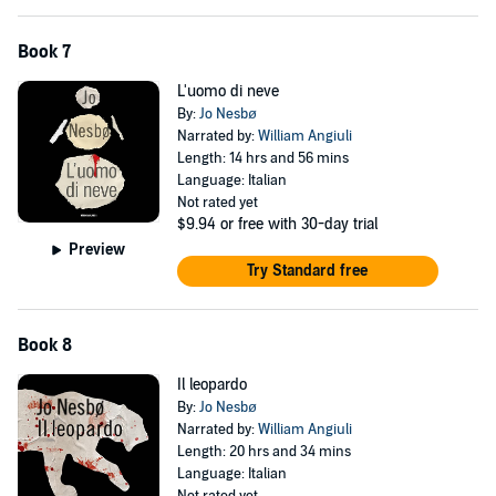
Book 7
L'uomo di neve
By:
Jo Nesbø
Narrated by:
William Angiuli
Length: 14 hrs and 56 mins
Language: Italian
Not rated yet
$9.94
or free with 30-day trial
Preview
Try Standard free
Book 8
Il leopardo
By:
Jo Nesbø
Narrated by:
William Angiuli
Length: 20 hrs and 34 mins
Language: Italian