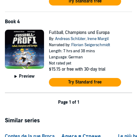
Try Standard free
Book 4
Fußball, Champions und Europa
By:
Andreas Schlüter
,
Irene Margil
Narrated by:
Florian Seigerschmidt
Length: 7 hrs and 38 mins
Language: German
Not rated yet
$15.15
or free with 30-day trial
Preview
Try Standard free
Page 1 of 1
Similar series
Contes de la rue Broca
Алиса в Стране
Le più be