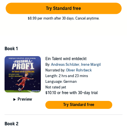
Try Standard free
$8.99 per month after 30 days. Cancel anytime.
Book 1
Ein Talent wird entdeckt
By:
Andreas Schlüter
,
Irene Margil
Narrated by:
Oliver Rohrbeck
Length: 2 hrs and 23 mins
Language: German
Not rated yet
$10.10
or free with 30-day trial
Preview
Try Standard free
Book 2