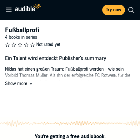
Try now
Fußballprofi
4 books in series
Not rated yet
Ein Talent wird entdeckt Publisher's summary
Niklas hat einen großen Traum: Fußballprofi werden - wie sein
Vorbild Thomas Müller. Als ihn der erfolgreiche FC Rotweiß für die
C-Jugend-Mannschaft anwirbt, scheint der Traum von der
Show more
Bundesliga plötzlich ganz nah. Aber ist er wirklich gut genug? Und
wie werden seine Kumpels reagieren - vor allem sein bester Freund
Tobias?
©2012 CARLSEN Verlag GmbH, Hamburg (P)2019 Hörbuch
Hamburg HHV GmbH, Hamburg
You're getting a free audiobook.