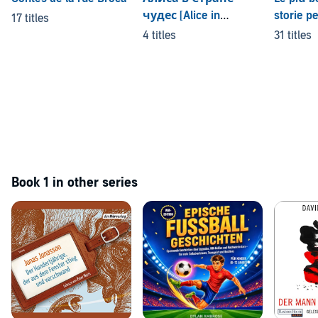
чудес [Alice in
storie p
17 titles
Wonderland]
4 titles
31 titles
Book 1 in other series