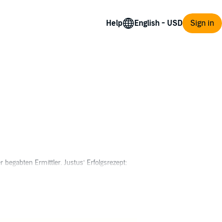
Help
Sign in
begabten Ermittler. Justus‘ Erfolgsrezept:
 und das Forsthaus seiner Kindheit, wo er
erhofften Ruhe. Statt flirrende
ontiert – was ihn erst richtig ratlos macht.