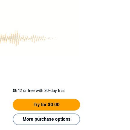
hntal – wunderbar authentisch ein. Das
is der erste Schuss fällt …
 Taunus auf – und lebt auch heute wieder in
$6.12
or free with 30-day trial
Try for $0.00
More purchase options