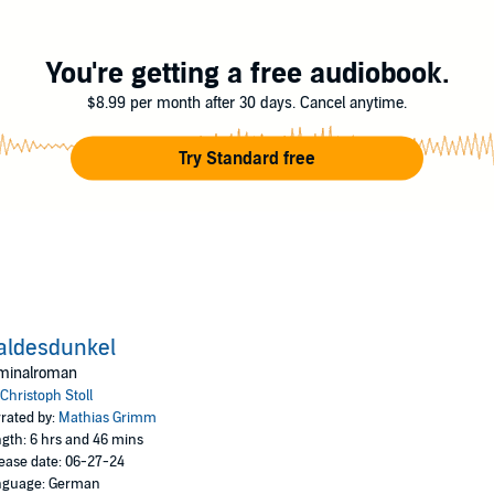
ch – bis die traditionelle Treibjagd eine tödliche Wendung nimmt.
 besondere Atmosphäre des Settings – ein Forsthaus mitten im Wald im La
You're getting a free audiobook.
 – als Leser:in schwelgt man darin ebenso wie der Held dieser Krimireihe. B
$8.99 per month after 30 days. Cancel anytime.
chreibt. Er stammt aus einer Försterfamilie, wuchs in einem Forsthaus im
Try Standard free
4 RBmedia Verlag
aldesdunkel
iminalroman
Christoph Stoll
rated by:
Mathias Grimm
gth: 6 hrs and 46 mins
ease date: 06-27-24
nguage: German