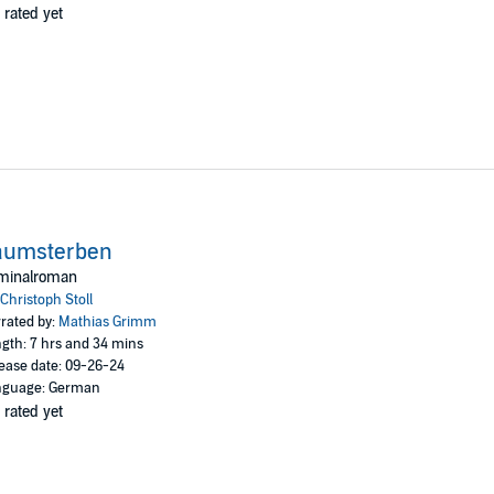
 rated yet
aumsterben
iminalroman
Christoph Stoll
rated by:
Mathias Grimm
gth: 7 hrs and 34 mins
ease date: 09-26-24
nguage: German
 rated yet