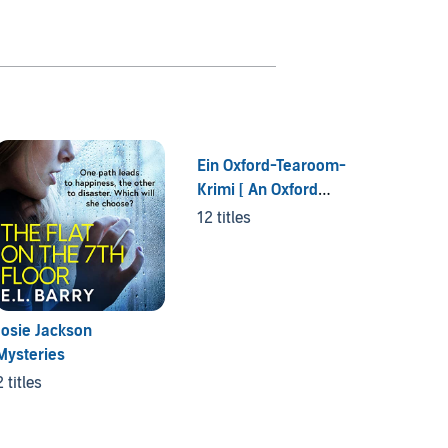
Ein Oxford-Tearoom-
Zodiac
Krimi [ An Oxford
4 titles
Tearoom Mystery]
12 titles
Josie Jackson
Mysteries
2 titles