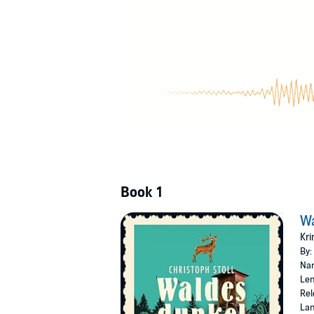
Und der Wald behält seine Geheimnisse für si
Christoph Stoll fängt in »Waldesdunkel« die
besondere Licht, der würzige Duft, die Stille
Autor Christoph Stoll weiß dabei, wovon er s
einem Forsthaus.
©2024 Piper Verlag GmbH, München (P)202
Book 1
W
Kr
By:
Nar
Len
Rel
La