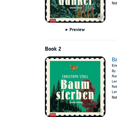
Not
Preview
Book 2
B
Kr
By:
Nar
Len
Rel
La
Not