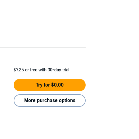
$7.25
or free with 30-day trial
Try for $0.00
More purchase options