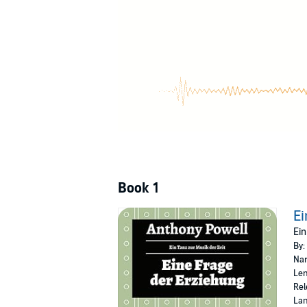
Book 1
Ei
Ein
By:
Nar
Len
Rel
La