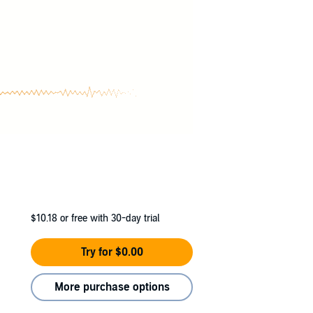
$10.18
or free with 30-day trial
Try for $0.00
More purchase options