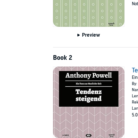
Not
Preview
Book 2
Te
Ein
By:
Nar
Len
Rel
La
5.0