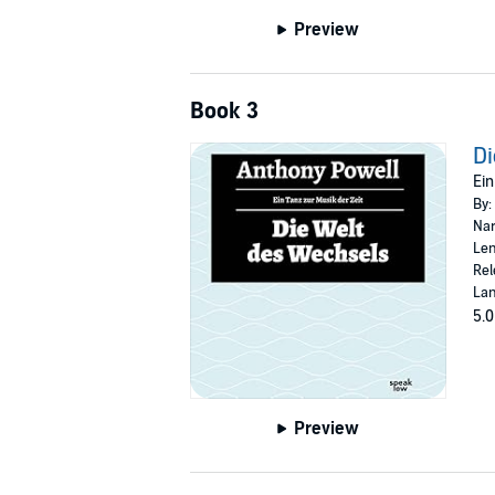
Preview
Book 3
Di
Ein
By:
Nar
Len
Rel
La
5.0
Preview