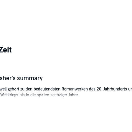
Zeit
lisher's summary
owell gehört zu den bedeutendsten Romanwerken des 20. Jahrhunderts und 
ltkriegs bis in die späten sechziger Jahre.
nimmt uns der Erzähler Nick Jenkins mit in das Leben eines Freundeskrei
ugend- und Collegezeit.
lischen übersetzt von Heinz Feldmann, Copyright der Originalausgabe: A Q
7 speak low