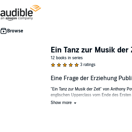
Ein Tanz zur Musik der 
12 books in series
3 ratings
Eine Frage der Erziehung Pub
"Ein Tanz zur Musik der Zeit" von Anthony P
englischen Upperclass vom Ende des Ersten We
Show more
Mit einer Mischung aus Neugier und Skepsis 
wird der "Tanz" im ersten Band mit Jenkins' J
©2015 Elfenbein Verlag, Berlin; Aus dem Eng
John Powell and Tristram Powell,1951 (P)201