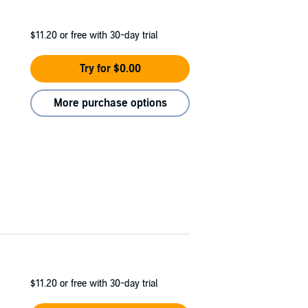
$11.20
or free with 30-day trial
Try for $0.00
More purchase options
$11.20
or free with 30-day trial