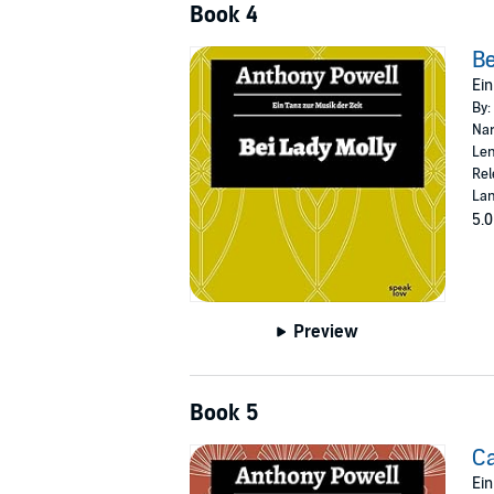
Book 4
Be
Ein
By:
Nar
Len
Rel
La
5.0
Preview
Book 5
Ca
Ein