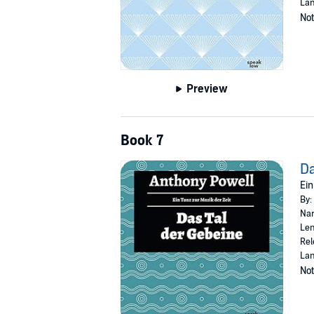
La
Not
Preview
Book 7
Da
Ein
By:
Nar
Len
Rel
La
Not