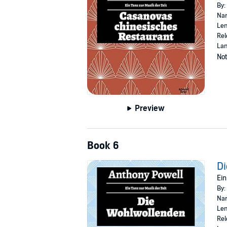
By:
Nar
Len
Rel
La
Not
Preview
Book 6
D
Ein
By:
Nar
Len
Rel