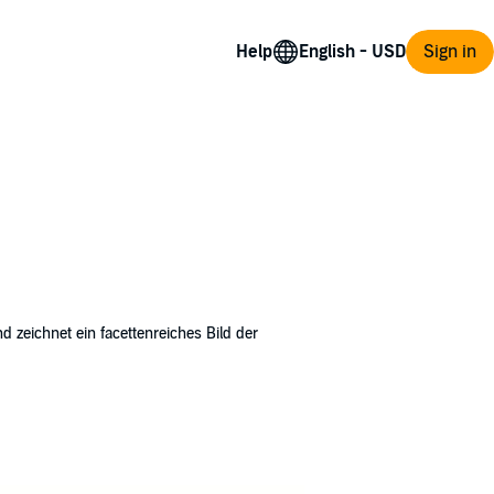
Help
Sign in
zeichnet ein facettenreiches Bild der
ses aus der englischen Upperclass. Eröffnet
uestion of Upbringing by Anthony Powell /