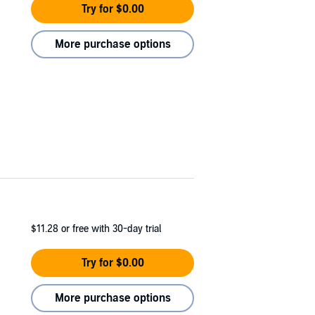
Try for $0.00
More purchase options
$11.28
or free with 30-day trial
Try for $0.00
More purchase options