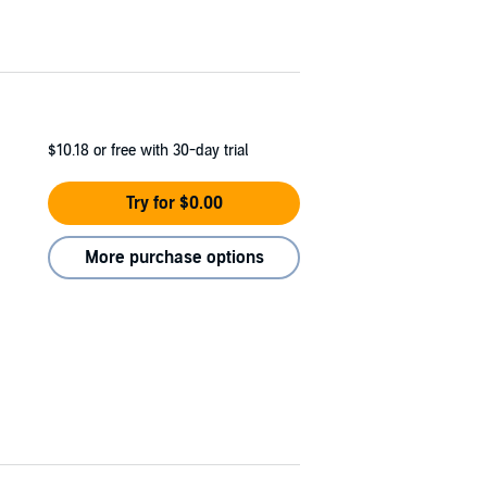
$10.18
or free with 30-day trial
Try for $0.00
More purchase options