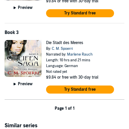
$9.84
or free with 30-day trial
Preview
Try Standard free
Book 3
Die Stadt des Meeres
By:
C. M. Spoerri
Narrated by:
Marlene Rauch
Length: 10 hrs and 21 mins
Language: German
Not rated yet
$9.84
or free with 30-day trial
Preview
Try Standard free
Page 1 of 1
Similar series