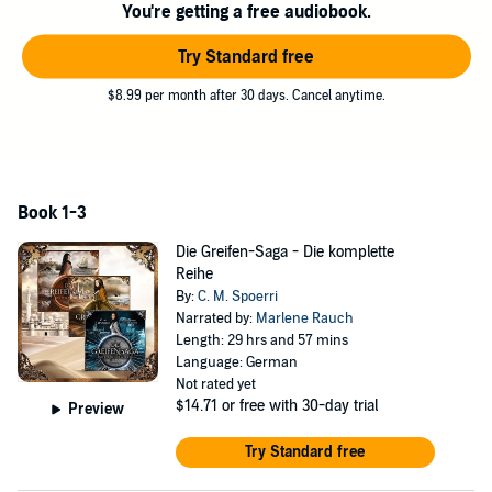
You're getting a free audiobook.
wiederfinden, der gerade selbst das Abenteuer seines Lebens
erfährt?
Try Standard free
©2025 Sternensand Verlag (P)2025 Sternensand Verlag
$8.99 per month after 30 days. Cancel anytime.
Book 1-3
Die Greifen-Saga - Die komplette
Reihe
By:
C. M. Spoerri
Narrated by:
Marlene Rauch
Length: 29 hrs and 57 mins
Language: German
Not rated yet
$14.71
or free with 30-day trial
Preview
Try Standard free