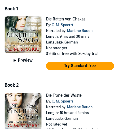
Book 1
Die Ratten von Chakas
By:
C. M. Spoerri
Narrated by:
Marlene Rauch
Length: 9 hrs and 30 mins
Language: German
Not rated yet
$9.65
or free with 30-day trial
Preview
Try Standard free
Book 2
Die Träne der Wüste
By:
C. M. Spoerri
Narrated by:
Marlene Rauch
Length: 10 hrs and 5 mins
Language: German
Not rated yet