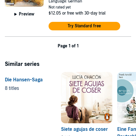
Language: German
Not rated yet
$12.05
or free with 30-day trial
Preview
Try Standard free
Page 1 of 1
Similar series
Die Hansen-Saga
8 titles
Siete agujas de coser
Eine Fam