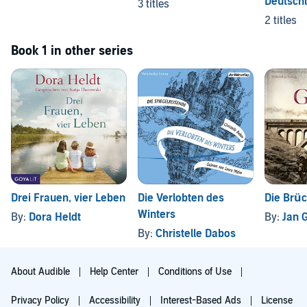
Deutsch
3 titles
2 titles
Book 1 in other series
Drei Frauen, vier Leben
Die Verlobten des
Die Brü
Winters
By:
Dora Heldt
By:
Jan G
By:
Christelle Dabos
About Audible
Help Center
Conditions of Use
Privacy Policy
Accessibility
Interest-Based Ads
License