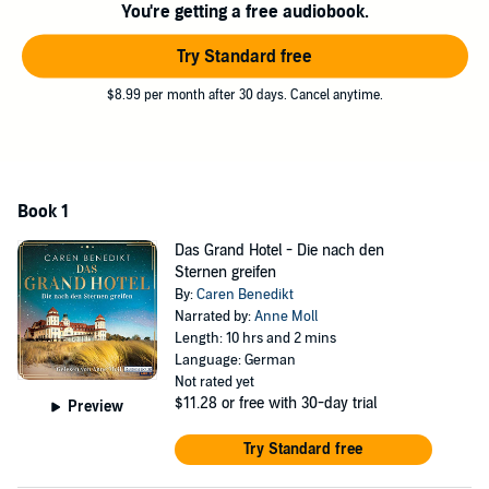
You're getting a free audiobook.
Geheimnis aufzudecken …
Try Standard free
©2020 Caren Benedikt (P)2020 Random House Audio
$8.99 per month after 30 days. Cancel anytime.
Book 1
Das Grand Hotel - Die nach den
Sternen greifen
By:
Caren Benedikt
Narrated by:
Anne Moll
Length: 10 hrs and 2 mins
Language: German
Not rated yet
$11.28
or free with 30-day trial
Preview
Try Standard free