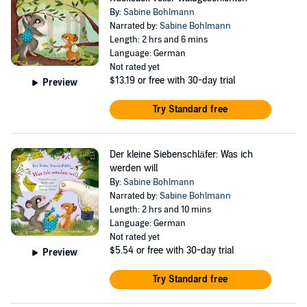
By:
Sabine Bohlmann
Narrated by:
Sabine Bohlmann
Length: 2 hrs and 6 mins
Language: German
Not rated yet
$13.19
or free with 30-day trial
Preview
Try Standard free
Der kleine Siebenschläfer: Was ich
werden will
By:
Sabine Bohlmann
Narrated by:
Sabine Bohlmann
Length: 2 hrs and 10 mins
Language: German
Not rated yet
$5.54
or free with 30-day trial
Preview
Try Standard free