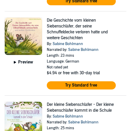
Try Standard free
©2019 Thienemann Esslinger Verlag GmbH, Stuttgart (P)2019
Hörbuch Hamburg HHV GmbH, Hamburg
Die Geschichte vom kleinen
Siebenschläfer, der seine
Schnuffeldecke verloren hatte und
weitere Geschichten
By:
Sabine Bohlmann
Narrated by:
Sabine Bohlmann
Length: 23 mins
Language: German
Preview
Not rated yet
$4.94
or free with 30-day trial
Try Standard free
Der kleine Siebenschläfer - Der kleine
Siebenschläfer kommt in die Schule
By:
Sabine Bohlmann
Narrated by:
Sabine Bohlmann
Length: 25 mins