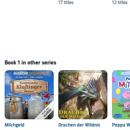
Serie
17 titles
12 titles
Book 1 in other series
Milchgeld
Drachen der Wildnis
Peppa W