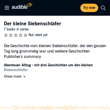
Try now
Der kleine Siebenschläfer
7 books in series
Not rated yet
Die Geschichte vom kleinen Siebenschläfer, der den ganzen
Tag lang grummelig war und weitere Geschichten
Publisher's summary
Abenteuer Alltag - mit drei Geschichten um den kleinen
Siebenschläfer
Show more
Die Geschichte vom kleinen Siebenschläfer, der den ganzen Tag
lang grummelig war
Auch kleine Siebenschläfer kennen die Gefühle Wut und Trotz.
Nichts und niemand kann den kleinen Siebenschläfer heute
aufheitern. Nicht das Puppenspiel, das die Haselmaus für ihn
aufführt, nicht die Witze, die ihm das Eichhörnchen erzählt und