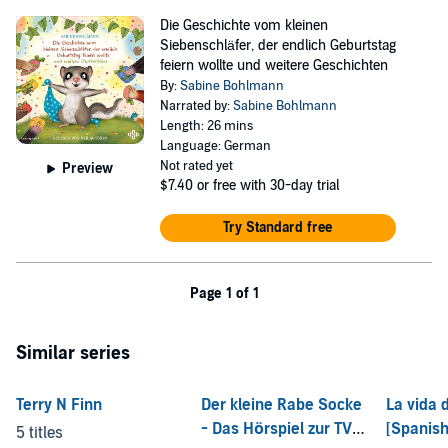
Die Geschichte vom kleinen
Siebenschläfer, der endlich Geburtstag
feiern wollte und weitere Geschichten
By:
Sabine Bohlmann
Narrated by:
Sabine Bohlmann
Length: 26 mins
Language: German
Not rated yet
Preview
$7.40
or free with 30-day trial
Try Standard free
Page 1 of 1
Similar series
Terry N Finn
Der kleine Rabe Socke
La vida 
- Das Hörspiel zur TV-
[Spanish
5 titles