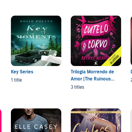
Key Series
Trilogia Morrendo de
Amor [The Ruinous
1 title
Love Trilogy]
3 titles