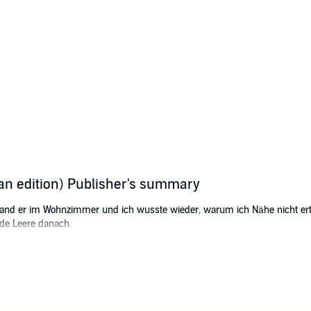
an edition) Publisher's summary
nd er im Wohnzimmer und ich wusste wieder, warum ich Nähe nicht ertr
de Leere danach.
en gezwungen, bei seinem Bruder einzuziehen.
 zu sein.
uzulassen scheint unmöglich, bis Luca in sein Leben tritt.