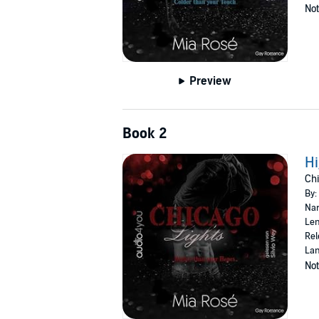
Not
Preview
Book 2
Hi
Chi
By:
Nar
Len
Rel
La
Not