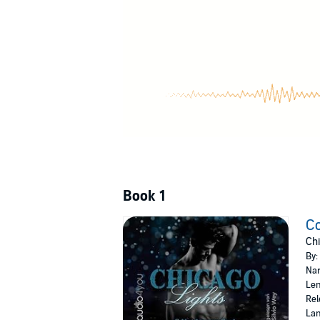
Luca, der ihm zeigt, dass Nähe nicht nur Sch
Luca, der ihn genauso will, wie er ist. Mit al
Doch was ist, wenn die Vergangenheit plötz
Dieses Buch enthält explizite homoerotische Sz
Hauptrolle. Begleite die beiden auf ihrem sp
©2022 Mia Rose (P)2023 Audio4You
Book 1
Co
Chi
By:
Nar
Len
Rel
La