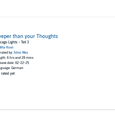
eper than your Thoughts
cago Lights - Teil 3
Mia Rosé
rated by:
Silvio Wey
gth: 6 hrs and 28 mins
ease date: 02-22-25
nguage: German
 rated yet