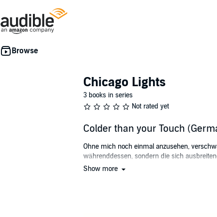
Chicago Lights
3 books in series
Not rated yet
Colder than your Touch (Germ
Ohne mich noch einmal anzusehen, verschwa
währenddessen, sondern die sich ausbreiten
Show more
Frisch aus dem Gefängnis entlassen ist Cad
Er will nichts mehr, als zu vergessen und frei
Berührungen sind ihm unerträglich und Nähe z