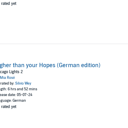
 rated yet
gher than your Hopes (German edition)
cago Lights 2
Mia Rosé
rated by:
Silvio Wey
gth: 6 hrs and 52 mins
ease date: 05-07-24
nguage: German
 rated yet