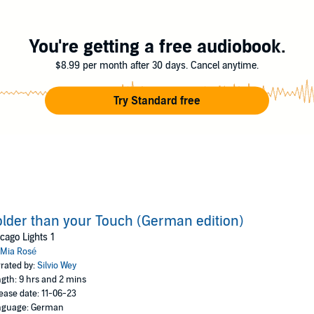
merz bedeutet und es Menschen gibt, denen seine Vergangenheit egal ist.
l seinen Narben und der Wut, die ihn Tag und Nacht begleiten.
You're getting a free audiobook.
lich Gegenwart wird und du dich zwischen deinem und seinem Leben ent
$8.99 per month after 30 days. Cancel anytime.
enen. Es ist der erste Teil der dreiteiligen
Chicago Lights
Reihe. In allen
annenden Weg, von der Dunkelheit zurück ins Licht!
Try Standard free
lder than your Touch (German edition)
cago Lights 1
Mia Rosé
rated by:
Silvio Wey
gth: 9 hrs and 2 mins
ease date: 11-06-23
nguage: German