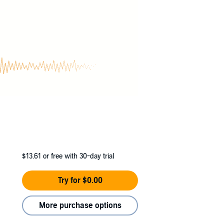
scheiden musst?
 Büchern spielen Caden und Luca die
$13.61
or free with 30-day trial
Try for $0.00
More purchase options