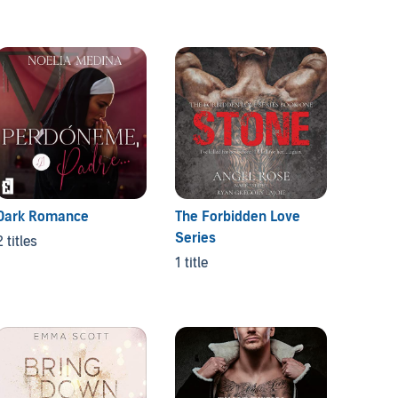
Dark Romance
The Forbidden Love
Sara B
Series
2 titles
2 titles
1 title