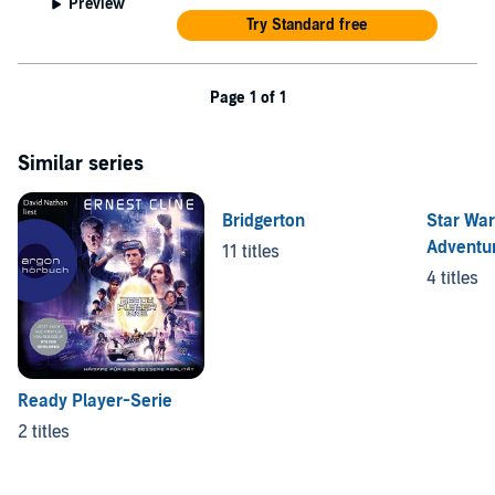
Preview
Try Standard free
Page 1 of 1
Similar series
Bridgerton
Star War
Adventur
11 titles
Stories
4 titles
Ready Player-Serie
2 titles