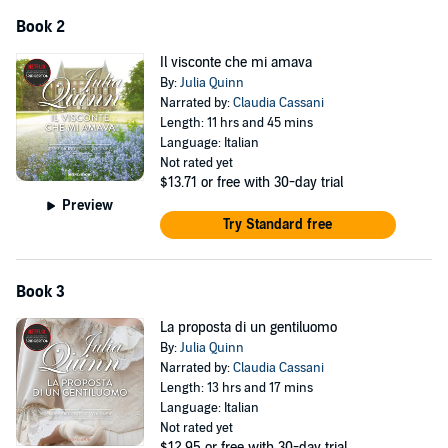
Gli audiolibri della serie sono letti e interpretati dalla celebre voce di
Claudia Cassani, una delle voci storiche di Radio Deejay.
Book 2
Il visconte che mi amava
By:
Julia Quinn
Narrated by:
Claudia Cassani
Length: 11 hrs and 45 mins
Language: Italian
Not rated yet
$13.71
or free with 30-day trial
Preview
Try Standard free
Book 3
La proposta di un gentiluomo
By:
Julia Quinn
Narrated by:
Claudia Cassani
Length: 13 hrs and 17 mins
Language: Italian
Not rated yet
$12.95
or free with 30-day trial