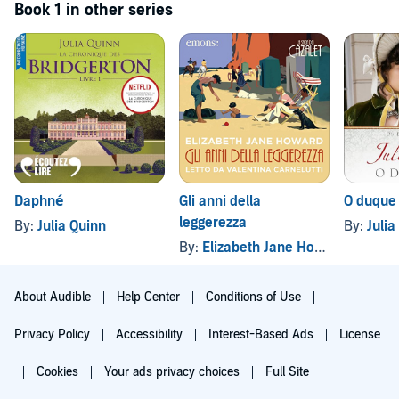
Book 1 in other series
Daphné
Gli anni della
O duque
leggerezza
By:
Julia Quinn
By:
Julia
By:
Elizabeth Jane Howard
About Audible
Help Center
Conditions of Use
Privacy Policy
Accessibility
Interest-Based Ads
License
Cookies
Your ads privacy choices
Full Site