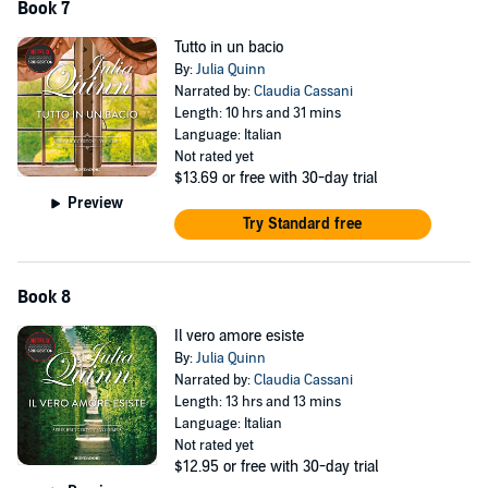
Book 7
Tutto in un bacio
By:
Julia Quinn
Narrated by:
Claudia Cassani
Length: 10 hrs and 31 mins
Language: Italian
Not rated yet
$13.69
or free with 30-day trial
Preview
Try Standard free
Book 8
Il vero amore esiste
By:
Julia Quinn
Narrated by:
Claudia Cassani
Length: 13 hrs and 13 mins
Language: Italian
Not rated yet
$12.95
or free with 30-day trial