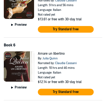
Narrated by:
Claudia Cassani
Length: 9 hrs and 56 mins
Language: Italian
Not rated yet
$13.61
or free with 30-day trial
Preview
Try Standard free
Book 6
Amare un libertino
By:
Julia Quinn
Narrated by:
Claudia Cassani
Length: 10 hrs and 46 mins
Language: Italian
Not rated yet
$12.14
or free with 30-day trial
Preview
Try Standard free