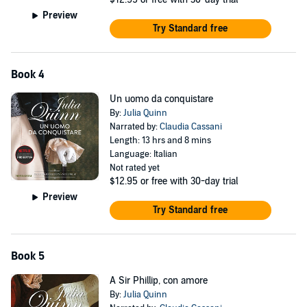
Preview
Try Standard free
Book 4
Un uomo da conquistare
By:
Julia Quinn
Narrated by:
Claudia Cassani
Length: 13 hrs and 8 mins
Language: Italian
Not rated yet
$12.95
or free with 30-day trial
Preview
Try Standard free
Book 5
A Sir Phillip, con amore
By:
Julia Quinn