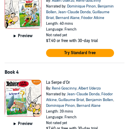
By:
Albert Uderzo
,
René Goscinny
Narrated by:
Dominique Pinon
,
Benjamin
Bollen
,
Jean-Claude Donda
,
Guillaume
Briat
,
Bernard Alane
,
Féodor Atkine
Length: 40 mins
Language: French
Not rated yet
Preview
$7.40
or free with 30-day trial
Try Standard free
Book 4
La Serpe d'Or
By:
René Goscinny
,
Albert Uderzo
Narrated by:
Jean-Claude Donda
,
Féodor
Atkine
,
Guillaume Briat
,
Benjamin Bollen
,
Dominique Pinon
,
Bernard Alane
Length: 39 mins
Language: French
Not rated yet
Preview
$7.40
or free with 30-day trial