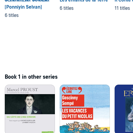
பொன்னியின் செல்வன்
Les enfants de la Terre
Il Conte
[Ponniyin Selvan]
6 titles
11 titles
6 titles
Book 1 in other series