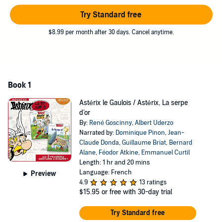
combats avec les Romains et de nombreux
Par Toutatis
. Le village
gaulois continue bien sûr de lutter contre les invasions du célèbre
Try Standard free
César !
$8.99 per month after 30 days. Cancel anytime.
Parue à l’origine aux éditions Albert René, cette série propose des
bruitages audios exceptionnels plongeant l’auditeur au cœur de
l’univers adapté de la bande dessinée :
Astérix aux jeux olympiques
,
Les 12 travaux d’Astérix, Astérix chez les bretons
ou
Astérix et le
domaine des dieux.
Book 1
Les nombreux narrateurs tels que Dominique Pinon, Jean-Claude
Astérix le Gaulois / Astérix, La serpe
Donda, Guillaume Briat, Bernard Alane, Féodor Atkine, Emmanuel
d'or
Curtil et bien d’autres offrent une lecture dynamique et vivante à ce
By:
René Goscinny
,
Albert Uderzo
chef d’œuvre. Ce classique qui n’a pas pris une seule ride, va
Narrated by:
Dominique Pinon
,
Jean-
raviver les souvenirs des plus grands et ravir les plus jeunes. À
Claude Donda
,
Guillaume Briat
,
Bernard
écouter en version audio en famille pour vivre le triomphe des
Alane
,
Féodor Atkine
,
Emmanuel Curtil
légendaires et vaillants Gaulois avec un grand lot de surprises.
Length: 1 hr and 20 mins
Language: French
Preview
4.9
13 ratings
$15.95
or free with 30-day trial
Try Standard free