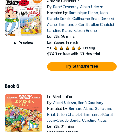
Astérix Gladiateur
By:
René Goscinny
,
Albert Uderzo
Narrated by:
Dominique Pinon
,
Jean-
Claude Donda
,
Guillaume Briat
,
Bernard
Alane
,
Emmanuel Curtil
,
Julien Chatelet
,
Caroline Klaus
,
Fabien Briche
Length: 56 mins
Language: French
Preview
5.0
1 rating
$7.40
or free with 30-day trial
Try Standard free
Book 6
Le Menhir d'or
By:
Albert Uderzo
,
René Goscinny
Narrated by:
Bernard Alane
,
Guillaume
Briat
,
Julien Chatelet
,
Emmanuel Curtil
,
Jean-Claude Donda
,
Caroline Klaus
Length: 31 mins