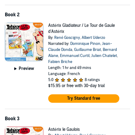
Book 2
Astérix Gladiateur / Le Tour de Gaule
d'Astérix
By:
René Goscigny
,
Albert Uderzo
Narrated by:
Dominique Pinon
,
Jean-
Claude Donda
,
Guillaume Briat
,
Bernard
Alane
,
Emmanuel Curtil
,
Julien Chatelet
,
Fabien Briche
Length: 1 hr and 49 mins
Preview
Language: French
5.0
8 ratings
$15.95
or free with 30-day trial
Try Standard free
Book 3
Astérix le Gaulois