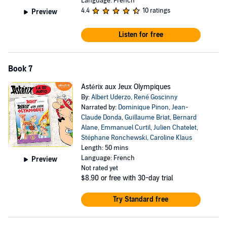
Language: French
4.4
10 ratings
Preview
Listen for free
Book 7
Astérix aux Jeux Olympiques
By:
Albert Uderzo
,
René Goscinny
Narrated by:
Dominique Pinon
,
Jean-
Claude Donda
,
Guillaume Briat
,
Bernard
Alane
,
Emmanuel Curtil
,
Julien Chatelet
,
Stéphane Ronchewski
,
Caroline Klaus
Length: 50 mins
Language: French
Preview
Not rated yet
$8.90
or free with 30-day trial
Try Standard free