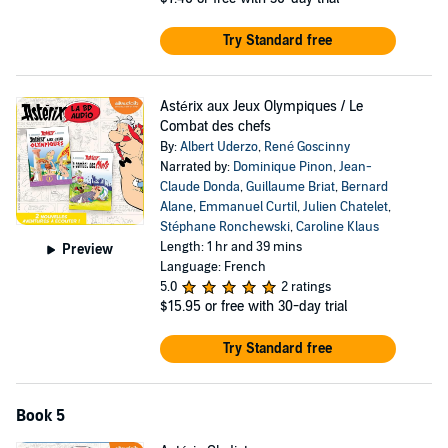
Try Standard free
Astérix aux Jeux Olympiques / Le
Combat des chefs
By:
Albert Uderzo
,
René Goscinny
Narrated by:
Dominique Pinon
,
Jean-
Claude Donda
,
Guillaume Briat
,
Bernard
Alane
,
Emmanuel Curtil
,
Julien Chatelet
,
Stéphane Ronchewski
,
Caroline Klaus
Length: 1 hr and 39 mins
Preview
Language: French
5.0
2 ratings
$15.95
or free with 30-day trial
Try Standard free
Book 5