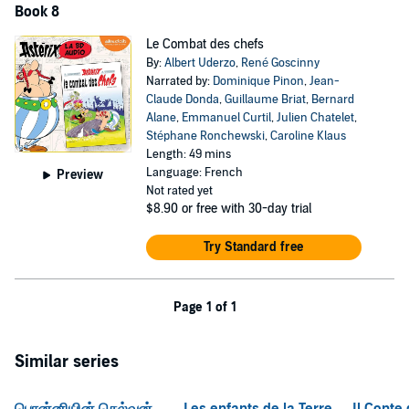
Book 8
Le Combat des chefs
By:
Albert Uderzo
,
René Goscinny
Narrated by:
Dominique Pinon
,
Jean-
Claude Donda
,
Guillaume Briat
,
Bernard
Alane
,
Emmanuel Curtil
,
Julien Chatelet
,
Stéphane Ronchewski
,
Caroline Klaus
Length: 49 mins
Language: French
Preview
Not rated yet
$8.90
or free with 30-day trial
Try Standard free
Page 1 of 1
Similar series