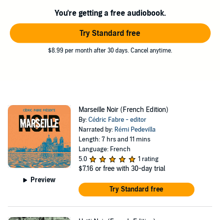
Thomazeau, Patrick Coulomb, Cédric Fabre.
You're getting a free audiobook.
Please note: This audiobook is in French.
Try Standard free
©2014 Akashic Books (P)2020 Audible, Inc.
$8.99 per month after 30 days. Cancel anytime.
Marseille Noir (French Edition)
By:
Cédric Fabre - editor
Narrated by:
Rémi Pedevilla
Length: 7 hrs and 11 mins
Language: French
5.0
1 rating
$7.16
or free with 30-day trial
Preview
Try Standard free