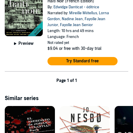
Haïti Noir (French Edition)
By:
Edwidge Danticat - éditrice
Narrated by:
Mireille Métellus
,
Lorna
Gordon
,
Nadine Jean
,
Fayolle Jean
Junior
,
Fayolle Jean Senior
Length: 10 hrs and 49 mins
Language: French
Not rated yet
Preview
$9.04
or free with 30-day trial
Try Standard free
Page 1 of 1
Similar series