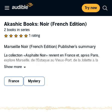
Try now
Akashic Books: Noir (French Edition)
2 books in series
1 rating
Marseille Noir (French Edition) Publisher's summary
La collection «Asphalte Noir» revient en France et, après Paris,
explore Marseille, de l'Estaque au Vieux-Port, de la Joliette à la
Plaine, de la Belle de Mai au stade Vélodrome, en passant par le
Show more
Panier ou les îles du Frioul... Marseille dans toute sa diversité, toutes
ses communautés, toutes ses contradictions. Des nouvelles noires
inédites, écrites spécialement pour ce recueil, par des auteurs
France
Mystery
marseillais de naissance ou d'adoption, œuvrant aussi bien dans le
polar que la littérature générale.
Avec des textes de: Christian Garcin, Pia Petersen, René Frégni,
Emmanuel Loi, Philippe Carrese, François Beaune, Rebecca Lighieri,
Minna Sif, Marie Neuser, Serge Scotto, Salim Hatubou, François