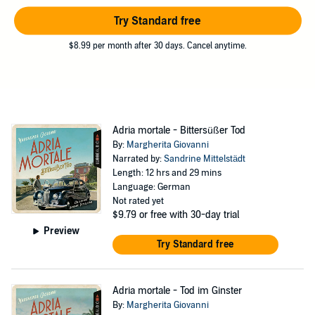
räumen wollte. Und Garibaldi ist nicht der Einzige, dem Federica auf
die Füße tritt...
Try Standard free
©2021 Lübbe Audio (P)2021 Lübbe Audio
$8.99 per month after 30 days. Cancel anytime.
Adria mortale - Bittersüßer Tod
By:
Margherita Giovanni
Narrated by:
Sandrine Mittelstädt
Length: 12 hrs and 29 mins
Language: German
Not rated yet
$9.79
or free with 30-day trial
Preview
Try Standard free
Adria mortale - Tod im Ginster
By:
Margherita Giovanni