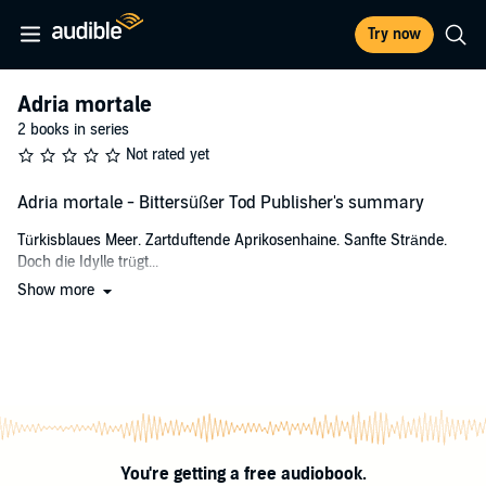
Try now
Adria mortale
2 books in series
Not rated yet
Adria mortale - Bittersüßer Tod Publisher's summary
Türkisblaues Meer. Zartduftende Aprikosenhaine. Sanfte Strände.
Doch die Idylle trügt...
Show more
Sommer 1958. Für die deutschen Touristinnen Sonja und Elke ist es
das große Abenteuer: Mit ihrem Roller fahren die jungen Frauen
nach Italien in den Urlaub. In einem kleinen Dorf an der Adriaküste
steigen sie in der Pension von Federica Pellegrini ab. Ein paar Tage
später wird der Lehrer des Ortes tot aufgefunden, mit dem Elke
zuvor geflirtet hat. Die beiden fürchten, unter Mordverdacht zu
geraten. Zum Glück nimmt Federica sich des Falles an und ermittelt
auf eigene Faust. Sehr zum Missfallen von Commissario Garibaldi,
You're getting a free audiobook.
der anreist, um herauszufinden, wer den Mann aus dem Weg