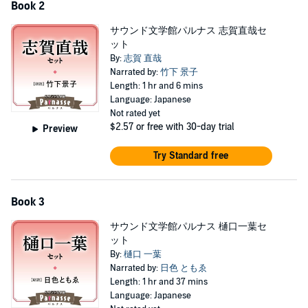
Book 2
サウンド文学館パルナス 志賀直哉セ
ット
By:
志賀 直哉
Narrated by:
竹下 景子
Length: 1 hr and 6 mins
Language: Japanese
Not rated yet
$2.57
or free with 30-day trial
Preview
Try Standard free
Book 3
サウンド文学館パルナス 樋口一葉セ
ット
By:
樋口 一葉
Narrated by:
日色 ともゑ
Length: 1 hr and 37 mins
Language: Japanese