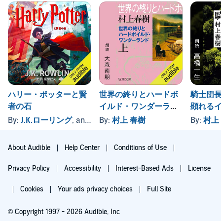
ハリー・ポッターと賢
世界の終りとハードボ
騎士団長
者の石
イルド・ワンダーラン
顕れる
ド（上）
―
By:
J.K.ローリング
, and others
By:
村上 春樹
By:
村上
About Audible
Help Center
Conditions of Use
Privacy Policy
Accessibility
Interest-Based Ads
License
Cookies
Your ads privacy choices
Full Site
© Copyright 1997 - 2026 Audible, Inc