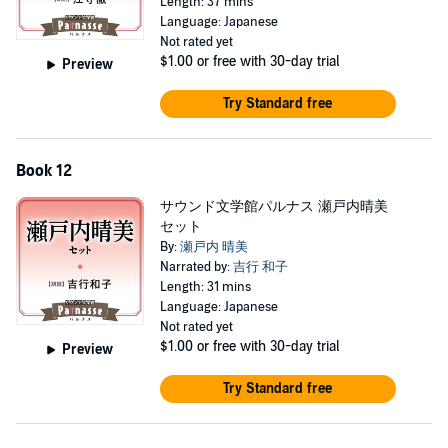
Length: 37 mins
Language: Japanese
Not rated yet
$1.00
or free with 30-day trial
Preview
Try Standard free
Book 12
サウンド文学館パルナス 瀬戸内晴美
セット
By:
瀬戸内 晴美
Narrated by:
吉行 和子
Length: 31 mins
Language: Japanese
Not rated yet
$1.00
or free with 30-day trial
Preview
Try Standard free