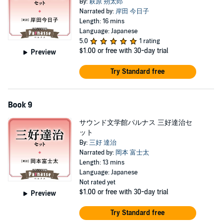
By:
萩原 朔太郎
Narrated by:
岸田 今日子
Length: 16 mins
Language: Japanese
5.0
1 rating
$1.00
or free with 30-day trial
Preview
Try Standard free
Book 9
サウンド文学館パルナス 三好達治セ
ット
By:
三好 達治
Narrated by:
岡本 富士太
Length: 13 mins
Language: Japanese
Not rated yet
$1.00
or free with 30-day trial
Preview
Try Standard free