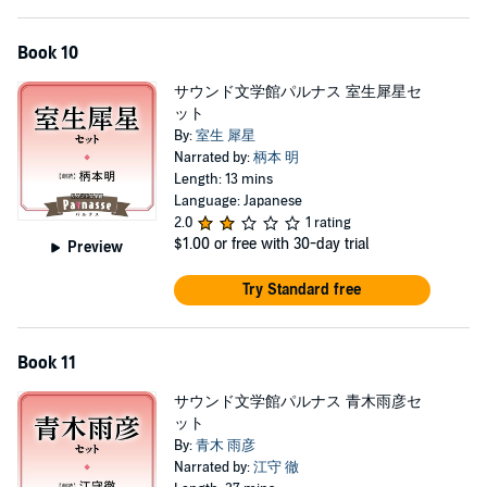
Book 10
サウンド文学館パルナス 室生犀星セ
ット
By:
室生 犀星
Narrated by:
柄本 明
Length: 13 mins
Language: Japanese
2.0
1 rating
$1.00
or free with 30-day trial
Preview
Try Standard free
Book 11
サウンド文学館パルナス 青木雨彦セ
ット
By:
青木 雨彦
Narrated by:
江守 徹