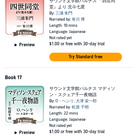
サウンド文学館パルナス 『四世同
堂』より 北斗七星
By:
三浦 朱門
Narrated by:
有川 博
Length: 10 mins
Language: Japanese
Not rated yet
$1.00
or free with 30-day trial
Preview
Try Standard free
Book 17
サウンド文学館パルナス マディソ
ン・スクェア千一夜物語
By:
O・ヘンリ
,
大津 栄一郎
Narrated by:
松原 千明
Length: 22 mins
Language: Japanese
Not rated yet
$1.00
or free with 30-day trial
Preview