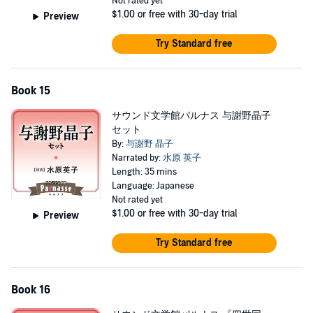
Not rated yet
$1.00
or free with 30-day trial
Preview
Try Standard free
Book 15
サウンド文学館パルナス 与謝野晶子
セット
By:
与謝野 晶子
Narrated by:
水原 英子
Length: 35 mins
Language: Japanese
Not rated yet
$1.00
or free with 30-day trial
Preview
Try Standard free
Book 16