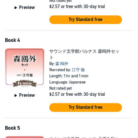
Not rated yet
$2.57
or free with 30-day trial
Preview
Try Standard free
Book 4
サウンド文学館パルナス 森鴎外セッ
ト
By:
森 鴎外
Narrated by:
江守 徹
Length: 1 hr and 1 min
Language: Japanese
Not rated yet
$2.57
or free with 30-day trial
Preview
Try Standard free
Book 5