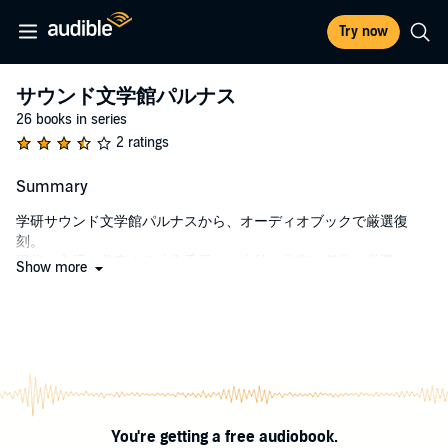
Try now
サウンド文学館パルナス
26 books in series
2 ratings
Summary
学研サウンド文学館パルナスから、オーディオブックで厳選復
刻。
現代の文壇を代表する編集委員が、内外の作家の傑作を厳選。
Show more
パルナスとは、「詩人」や「詩歌」という意味があります。
超一流ナレーター陣で、かつてない文学体験をお楽しみくださ
い。
You're getting a free audiobook.