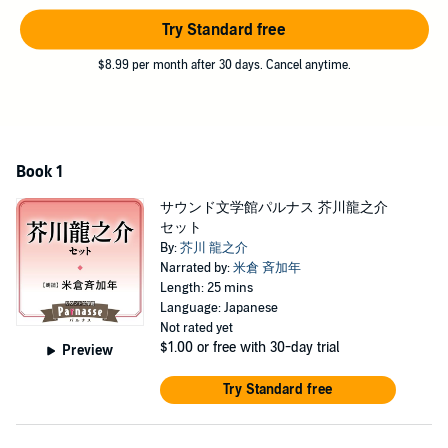
Try Standard free
$8.99 per month after 30 days. Cancel anytime.
Book 1
サウンド文学館パルナス 芥川龍之介
セット
By:
芥川 龍之介
Narrated by:
米倉 斉加年
Length: 25 mins
Language: Japanese
Not rated yet
$1.00
or free with 30-day trial
Preview
Try Standard free