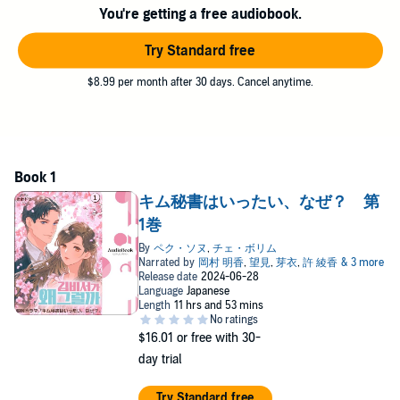
You're getting a free audiobook.
「――私、もう秘書を辞めます」
九年間自分を支えてくれた有能な秘書、ミソに突然そう言われ、
Try Standard free
ヨンジュンは大きなショックを受けた。彼はそのせいで夜も眠れ
なくなってしまう。
$8.99 per month after 30 days. Cancel anytime.
ミソは「これからは自分の人生を歩みたい」と決意していた。彼
女は後任の秘書であるキム・ジアに対し、着々と仕事の引き継ぎ
を行う。
ヨンジュンはミソの真意を確かめようと何度か問いただすが、彼
にとってはなかなか理解できない返答ばかりだった。
そんな中、ヨンジュンの兄、イ・ソンヨンが三年ぶりにアメリカ
から帰国した。ひょんなことからミソとソンヨンも出会う。
キム秘書はいったい、なぜ？ 第
ウェブ小説キム秘書はいったい、なぜ？原作 JEONG GYEONG YUN
1巻
発行 Gaha Books
ウェブトゥーン＜もう秘書はやめます＞原作 KIM MYEONG MI 発
行 YJ Comics
原作配給 Kakao Entertainment
$16.01
or free with 30-
day trial
Try Standard free