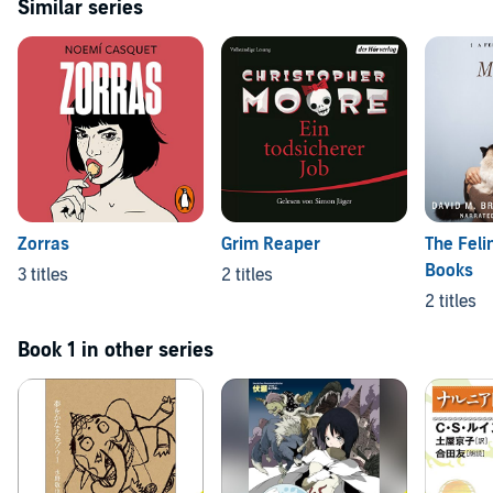
Similar series
Zorras
Grim Reaper
The Feli
Books
3 titles
2 titles
2 titles
Book 1 in other series