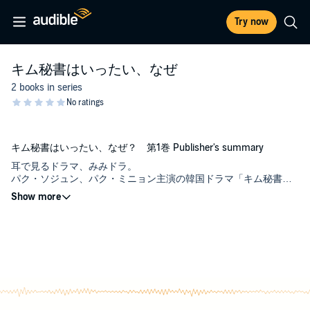
Try now
キム秘書はいったい、なぜ
2 books in series
キム秘書はいったい、なぜ？ 第1巻 Publisher's summary
耳で見るドラマ、みみドラ。
パク・ソジュン、パク・ミニョン主演の韓国ドラマ「キム秘書は
いったい、なぜ？」を日本語でオーディオブック化。
©2024 STUDIO DRAGON, Baek Seon woo, Choi Borim, COPUS
ユミョングループの副会長にして、容姿端麗、頭脳明晰のイ・ヨ
JAPAN (P)2024 COPUS JAPAN
ンジュン。そして彼の秘書を務めるキム・ミソ。
ある日突然、ミソが秘書を辞めると言い出し、ヨンジュンは困惑
する。完璧な人間であるヨンジュンにとって、思い通りにならな
いことは何もない。だから彼はあの手この手を使ってミソを引き
留めようとするが――？
そんな二人を中心に描かれる、ちょっと笑えてちょっとシリアス
なハートフル・ラブストーリー。