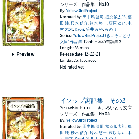
シリーズ 作品集 No.10
By:
YellowBirdProject
Narrated by:
田中嶋 健司
,
握☆飯太郎
,
福
田 純
,
桜木 信介
,
鈴木 悠一
,
萩原 ゆい
,
木
村 未来
,
Kaori
,
笹井 みや
,
みのり
Series:
YellowBirdProject (きいろいとり
文庫) 作品集
, Book 日本の昔話集 3
Length: 53 mins
Preview
Release date: 12-22-21
Language: Japanese
Not rated yet
イソップ寓話集 その2
YellowBirdProject きいろいとり文庫
シリーズ 作品集 No.04
By:
YellowBirdProject
Narrated by:
田中嶋 健司
,
握☆飯太郎
,
福
田 純
,
桜木 信介
,
鈴木 悠一
,
萩原 ゆい
,
木