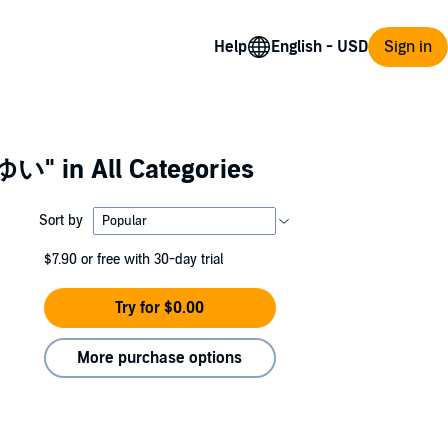
Help
Sign in
ゆい"
in All Categories
Sort by
$7.90
or free with 30-day trial
Try for $0.00
More purchase options