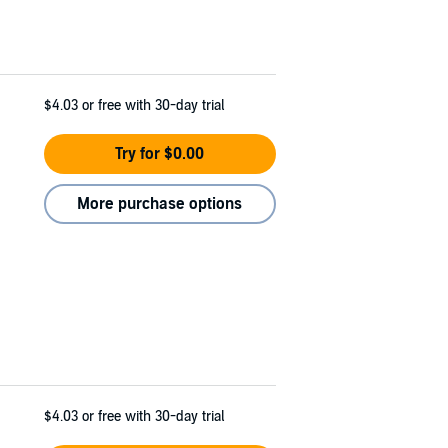
$4.03
or free with 30-day trial
Try for $0.00
More purchase options
$4.03
or free with 30-day trial