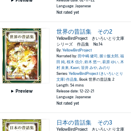
Preview
Release date: 02-17-22
Language: Japanese
Not rated yet
世界の昔話集 その2
YellowBirdProject きいろいとり文庫
シリーズ 作品集 No.14
By:
YellowBirdProject
Narrated by:
田中嶋 健司
,
握☆飯太郎
,
福
田 純
,
桜木 信介
,
鈴木 悠一
,
萩原 ゆい
,
木
村 未来
,
Kaori
,
笹井 みや
,
みのり
Series:
YellowBirdProject (きいろいとり
文庫) 作品集
, Book 世界の昔話集 2
Length: 54 mins
Preview
Release date: 12-22-21
Language: Japanese
Not rated yet
日本の昔話集 その3
YellowBirdProject きいろいとり文庫