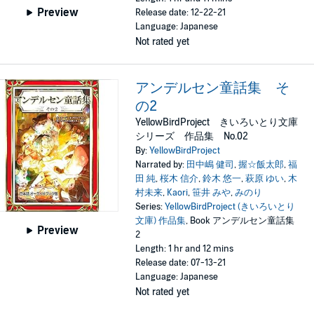
Preview
Release date: 12-22-21
Language: Japanese
Not rated yet
アンデルセン童話集 そ
の2
YellowBirdProject きいろいとり文庫
シリーズ 作品集 No.02
By:
YellowBirdProject
Narrated by:
田中嶋 健司
,
握☆飯太郎
,
福
田 純
,
桜木 信介
,
鈴木 悠一
,
萩原 ゆい
,
木
村未来
,
Kaori
,
笹井 みや
,
みのり
Series:
YellowBirdProject (きいろいとり
文庫) 作品集
, Book アンデルセン童話集
Preview
2
Length: 1 hr and 12 mins
Release date: 07-13-21
Language: Japanese
Not rated yet