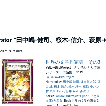
rator
"田中嶋-健司、桜木-信介、萩原-
 20 of 74 results
世界の文学作家集 その3
YellowBirdProject きいろいとり文庫
シリーズ 作品集 No.19
By:
YellowBirdProject
Narrated by:
田中嶋 健司
,
握☆飯太郎
,
福
田 純
,
桜木 信介
,
鈴木 悠一
,
萩原 ゆい
,
木
村 未来
,
Kaori
,
笹井 みや
,
みのり
Series:
YellowBirdProject (きいろいとり
文庫) 作品集
, Book 世界の文学作家集 3
Length: 1 hr and 11 mins