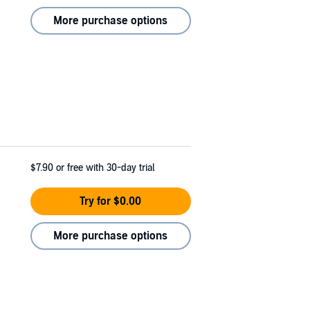
More purchase options
$7.90
or free with 30-day trial
Try for $0.00
More purchase options