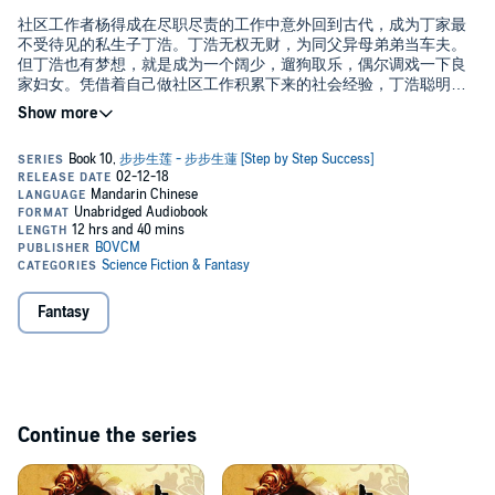
社区工作者杨得成在尽职尽责的工作中意外回到古代，成为丁家最
不受待见的私生子丁浩。丁浩无权无财，为同父异母弟弟当车夫。
但丁浩也有梦想，就是成为一个阔少，遛狗取乐，偶尔调戏一下良
家妇女。凭借着自己做社区工作积累下来的社会经验，丁浩聪明的
抓住身边每一个机会，脱出樊笼，去争取自己想要拥有的一切。
社區工作者楊得成在盡職盡責的工作中意外回到古代，成為丁家最
不受待見的私生子丁浩。丁浩無權無財，為同父異母弟弟當車夫。
但丁浩也有夢想，就是成為一個闊少，遛狗取樂，偶爾調戲一下良
家婦女。憑藉著自己做社區工作積累下來的社會經驗，丁浩聰明的
抓住身邊每一個機會，脫出樊籠，去爭取自己想要擁有的一切。
Please note: This audiobook is in Mandarin.
©2009 月关 (P)2015 BOVCM
Fantasy
Continue the series