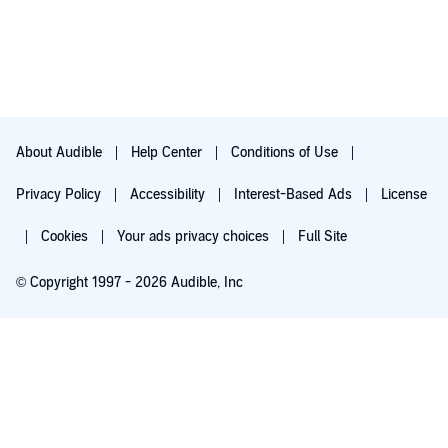
About Audible
Help Center
Conditions of Use
Privacy Policy
Accessibility
Interest-Based Ads
License
Cookies
Your ads privacy choices
Full Site
© Copyright 1997 - 2026 Audible, Inc
Try for $0.00
$8.99 a month after 30 days. Cancel anytime.