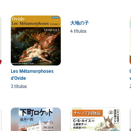
大地の子
4 títulos
Les Métamorphoses
d'Ovide
3 títulos