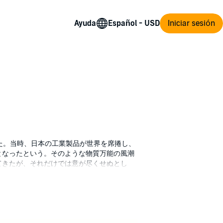
Ayuda
Iniciar sesión
た。当時、日本の工業製品が世界を席捲し、
となったという。そのような物質万能の風潮
てきたが、それだけでは意が尽くせぬとし
者ばかりでなく、それ以外にひたすら心の世
うかぎり簡素にして心を風雅の世界に遊ばせ
人々の心に響くであろう。第1巻は、一から