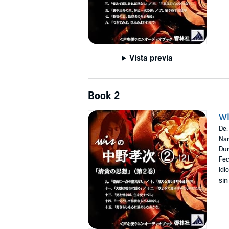
Vista previa
Book 2
w
De
Nar
Dur
Fec
Idi
sin