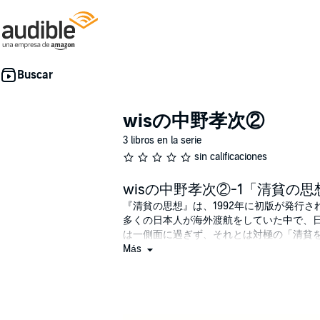
wisの中野孝次②
3 libros en la serie
sin calificaciones
wisの中野孝次②-1「清貧の思想（第1
『清貧の思想』は、1992年に初版が発行
多くの日本人が海外渡航をしていた中で、
は一側面に過ぎず、それとは対極の「清貧
て、他の仕事を全部放擲して書き続けたと
Más
西行、兼好、光悦、芭蕉、池大雅、良寛な
界を重んじる文化の伝統がある。ワーズワ
ることを、人間としての最も高尚な生き方
八までを収録。