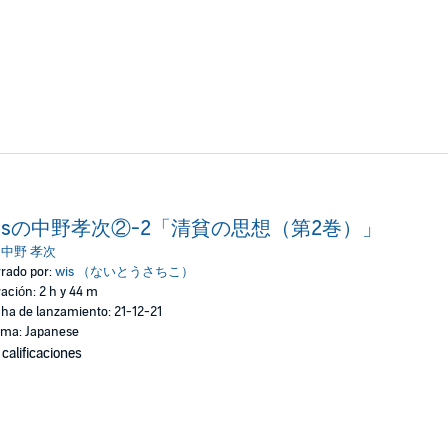
isの中野孝次②-2「清貧の思想（第2巻）」
:
中野 孝次
rado por:
wis （ないとうさちこ）
ación: 2 h y 44 m
ha de lanzamiento: 21-12-21
oma: Japanese
 calificaciones