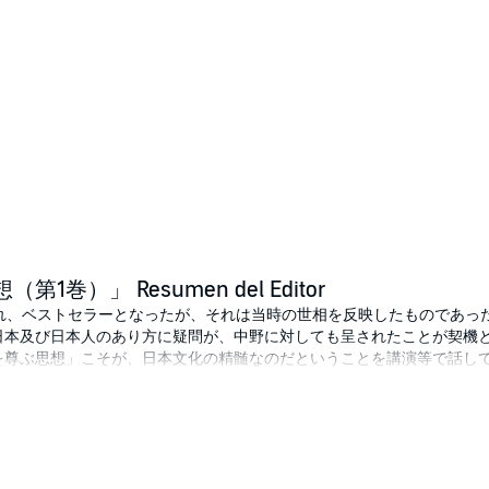
巻）」 Resumen del Editor
され、ベストセラーとなったが、それは当時の世相を反映したものであっ
日本及び日本人のあり方に疑問が、中野に対しても呈されたことが契機
を尊ぶ思想」こそが、日本文化の精髄なのだということを講演等で話し
いう。
ど、「日本には物作りとか金儲けとか、現世の富貴や栄達を追求する
ースの『低く暮し、高く思う』という詩句のように、現世での生存は能
とする伝統があったのだ。」とする。このような訴えは、現在でも多くの