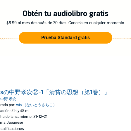
Obtén tu audiolibro gratis
$8.99 al mes después de 30 días. Cancela en cualquier momento.
Prueba Standard gratis
isの中野孝次②-1「清貧の思想（第1巻）」
:
中野 孝次
rado por:
wis （ないとうさちこ）
ación: 2 h y 48 m
ha de lanzamiento: 21-12-21
oma: Japanese
 calificaciones