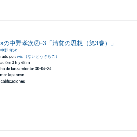
isの中野孝次②-3「清貧の思想（第3巻）」
:
中野 孝次
rado por:
wis （ないとうさちこ）
ación: 3 h y 48 m
ha de lanzamiento: 30-04-24
oma: Japanese
 calificaciones