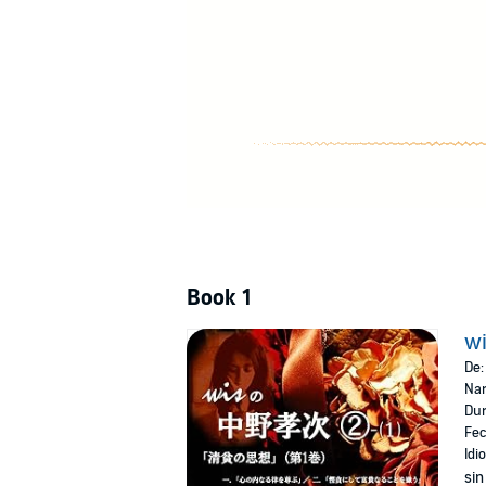
©2021 響林社
Book 1
w
De
Nar
Dur
Fec
Idi
sin