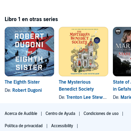
Libro 1 en otras series
The Eighth Sister
The Mysterious
State of 
Benedict Society
in Gefah
De:
Robert Dugoni
De:
Trenton Lee Stewart
, y otros
De:
Mari
Acerca de Audible
Centro de Ayuda
Condiciones de uso
Política de privacidad
Accessibility