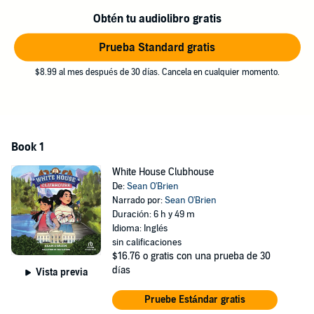
journey, take on greedy industrialists, and help save California’s
Obtén tu audiolibro gratis
redwood forest.
Prueba Standard gratis
Former vice presidential speechwriter and White House insider
Sean O’Brien’s debut is a nonstop, coast-to-coast caper set in the
$8.99 al mes después de 30 días. Cancela en cualquier momento.
young United States, lit by spirited heroines and packed with
scrapes, chases, adventure—and daring.
©2023 Sean O'Brien (P)2024 Recorded Books
Book 1
White House Clubhouse
De:
Sean O'Brien
Narrado por:
Sean O'Brien
Duración: 6 h y 49 m
Idioma: Inglés
sin calificaciones
$16.76
o gratis con una prueba de 30
días
Vista previa
Pruebe Estándar gratis