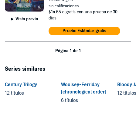
Idioma: Inglés
sin calificaciones
$14.65
o gratis con una prueba de 30
días
Vista previa
Pruebe Estándar gratis
Página 1 de 1
Series similares
Century Trilogy
Woolsey-Ferriday
Bloody J
[chronological order]
12 títulos
12 título
6 títulos