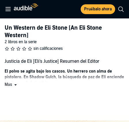
Pruébalo ahora
Un Western de Eli Stone [An Eli Stone
Western]
2 libros en la serie
sin calificaciones
Justicia de Eli [Eli's Justice] Resumen del Editor
El polvo se agita bajo los cascos. Un herrero con alma de
pistolero. En Shadow Gulch, la búsqueda de paz de Eli enciende
las llamas de la justicia.
Más
Eli Stone vive con las sombras de hechos que no pueden
deshacerse. Cuando su caballo lo lleva por los traicioneros senderos
hacia la solitaria cuenca de Shadow Gulch, se encuentra con la
promesa de una nueva vida, muy alejada de los tiroteos y del
derramamiento de sangre que una vez conoció.
Este escarpado pueblo, acunado por ásperos acantilados y secretos,