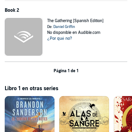
Compra Eli's Justice y únete hoy mismo a la lucha por el orden en el
Book 2
caos del Salvaje Oeste.
Please note: This audiobook is in Spanish.
The Gathering [Spanish Edition]
De:
Daniel Griffin
©2024 Daniel Griffin Smith (P)2024 Daniel Griffin Smith
No disponible en Audible.com
¿Por qué no?
Página 1 de 1
Libro 1 en otras series