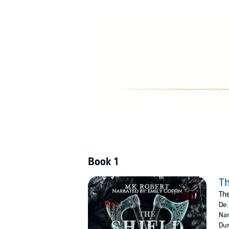
Trigger Warnings: This story includes scenes 
MMF content.
©2021 MK Robert (P)2024 MK Robert
Book 1
Th
The
De
Nar
Dur