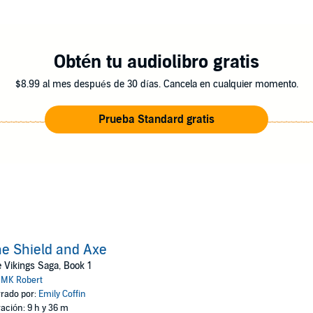
of extreme violence, death, mentions of r*pe, arson, torture, profanity, gr
Obtén tu audiolibro gratis
$8.99 al mes después de 30 días. Cancela en cualquier momento.
Prueba Standard gratis
e Shield and Axe
 Vikings Saga, Book 1
:
MK Robert
rado por:
Emily Coffin
ación: 9 h y 36 m