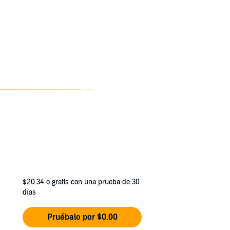
aphic sexual content, primal, MM, MFM, and
$20.34
o gratis con una prueba de 30
días
Pruébalo por $0.00