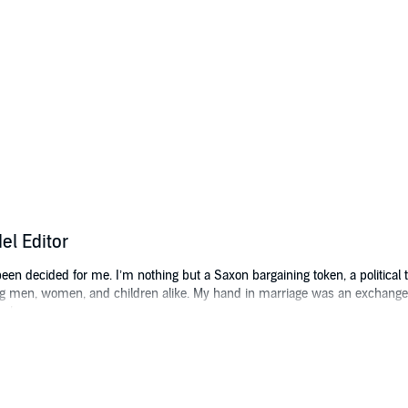
l Editor
een decided for me. I’m nothing but a Saxon bargaining token, a political
ling men, women, and children alike. My hand in marriage was an exchange
make.
t of attacks tear the village apart, causing discord and chaos amongst th
hoice. Will it be the charming, but dangerous warrior? Or the serious and l
 collide.