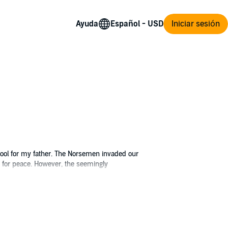
Ayuda
Iniciar sesión
 tool for my father. The Norsemen invaded our
 for peace. However, the seemingly
e ranks of those in power. To secure my
oyal son of the Jarl? My life is turned