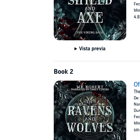
Fec
Idi
4.8
Vista previa
Book 2
Of
The
De
Nar
Dur
Fec
Idi
sin