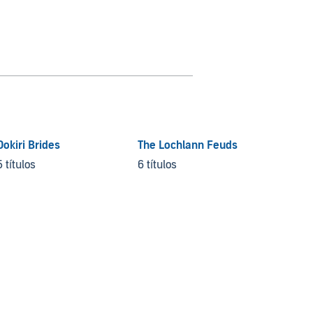
Dokiri Brides
The Lochlann Feuds
Kingdo
5 títulos
6 títulos
4 títul