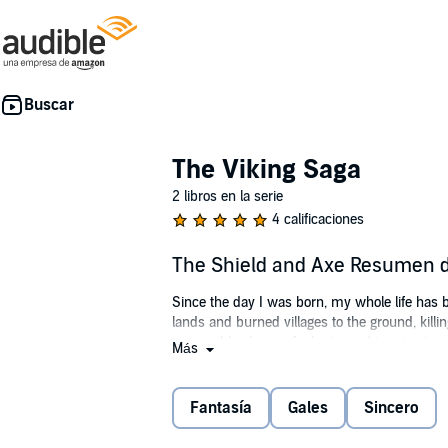
The Viking Saga
2 libros en la serie
4 calificaciones
The Shield and Axe Resumen de
Since the day I was born, my whole life has b
lands and burned villages to the ground, kil
impossible choice of who to wed is mine to 
Más
As my heart is torn between two men, an onse
safety amongst their people, I must make my c
Fantasía
Gales
Sincero
upside down as my past and my future worlds