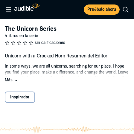
Pruébalo ahora
The Unicorn Series
4 libros en la serie
sin calificaciones
Unicorn with a Crooked Horn Resumen del Editor
In some ways, we are all unicorns, searching for our place. I hope
you find your place, make a difference, and change the world. Leave
this world a better place than when you found it. Always believe that
Más
you can spread positivity and help others.
©2023 Dr. Jonas Rockhold (P)2023 Dr. Jonas Rockhold
Inspirador