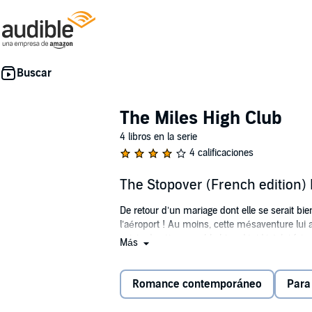
The Miles High Club
4 libros en la serie
4 calificaciones
The Stopover (French edition)
De retour d’un mariage dont elle se serait bie
l’aéroport ! Au moins, cette mésaventure lui
voisin de siège semble bien décidé à lui faire
Más
plus jamais, alors pourquoi pas ? Un an plus 
l’immeuble. Il se pourrait bien qu’elle ait dé
son avenir ?
Romance contemporáneo
Para
©2024 Shingfoo (P)2024 Audible GmbH