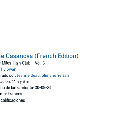
e Casanova (French Edition)
 Miles High Club - Vol. 3
:
T L Swan
rado por:
Jeanne Deau
,
Slimane Yefsah
ación: 14 h y 6 m
ha de lanzamiento: 30-09-24
oma: Francés
 calificaciones