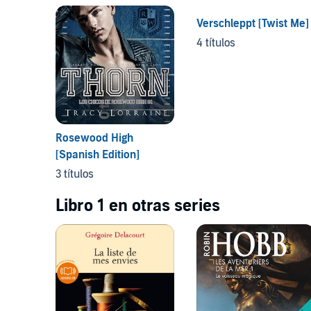
Verschleppt [Twist Me]
4 títulos
Rosewood High
[Spanish Edition]
3 títulos
Libro 1 en otras series