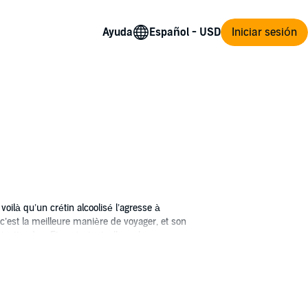
Ayuda
Iniciar sesión
oilà qu’un crétin alcoolisé l’agresse à
c’est la meilleure manière de voyager, et son
nattendue. Et après tout, elle ne le reverra
 surprise l’attend au dernier étage de
a-t-elle des répercussions sur sa carrière et