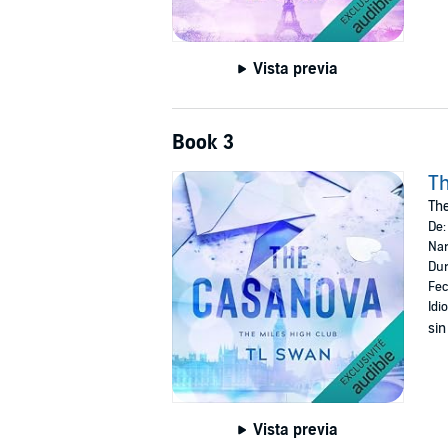
Vista previa
Book 3
Th
The
De
Nar
Dur
Fec
Idi
sin
Vista previa