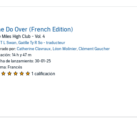
e Do Over (French Edition)
 Miles High Club - Vol. 4
:
T L Swan
,
Gaëlle Ty R So - traducteur
rado por:
Catherine Clavraux
,
Léon Molinier
,
Clément Gaucher
ación: 14 h y 47 m
ha de lanzamiento: 30-01-25
oma: Francés
1 calificación