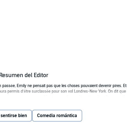
 Resumen del Editor
n passée, Emily ne pensait pas que les choses pouvaient devenir pires. Et v
 aura permis d’être surclassée pour son vol Londres-New York. On dit que 
 vivre un voyage mémorable et à jouer les prolongations lors d’une escale i
tard, Emily commence son nouveau travail, le job de ses rêves... mais une
jà rencontré le PDG de sa nouvelle entreprise... Cette aventure d’un soir aur
 sentirse bien
Comedia romántica