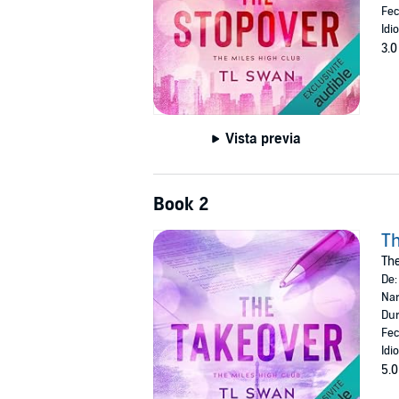
Fec
Idi
3.0
Vista previa
Book 2
Th
The
De
Nar
Dur
Fec
Idi
5.0