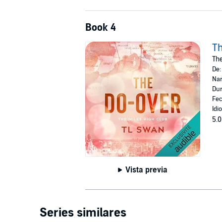
Book 4
Th
The
De
Nar
Dur
Fec
Idi
5.0
Vista previa
Series similares