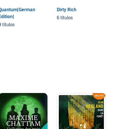
Quantum[German
Dirty Rich
The Le
Edition]
6 títulos
6 títul
9 títulos