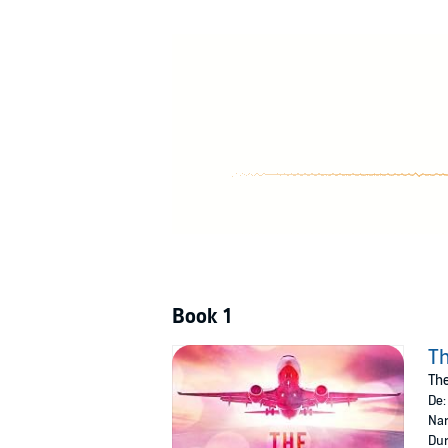
Book 1
Th
The
De
Nar
Dur