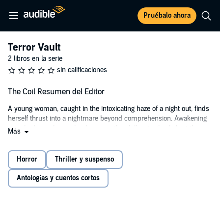
Pruébalo ahora
Terror Vault
2 libros en la serie
sin calificaciones
The Coil Resumen del Editor
A young woman, caught in the intoxicating haze of a night out, finds
herself thrust into a nightmare beyond comprehension. Awakening
in a shadowy abyss, she discovers the chilling truth: she's at the
Más
mercy of a sadistic predator. Every moment, she struggles against
indescribable terrors, fighting fiercely to survive. Steel yourself for a
relentless descent into the dark realm of fear and survival, where
Horror
Thriller y suspenso
each breath she takes might be her last.
Antologías y cuentos cortos
Warning: Graphic scenes that may disturb some listeners.
©2024 J.C. Moore (P)2024 J.C. Moore