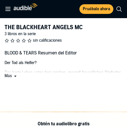
Pruébalo ahora
THE BLACKHEART ANGELS MC
3 libros en la serie
sin calificaciones
BLOOD & TEARS Resumen del Editor
Der Tod als Helfer?
Das harte Leben unter dem reichen, gespielt freundlichen Stiefvater
Más
und seiner verwöhnten Tochter wird nach dem Tod von Mias Mutter
nur noch tragischer.
Die Beerdigung eskaliert zu einem Bandenkrieg, als ein Unbekannter
plötzlich auftaucht.
Der Road Captain der Blackheart Angels, Rix, beschützt die junge
Frau mit seinem Körper.
Obtén tu audiolibro gratis
Ehrenhaft ist seine Hilfe nicht. Er will Mia benutzen, um an