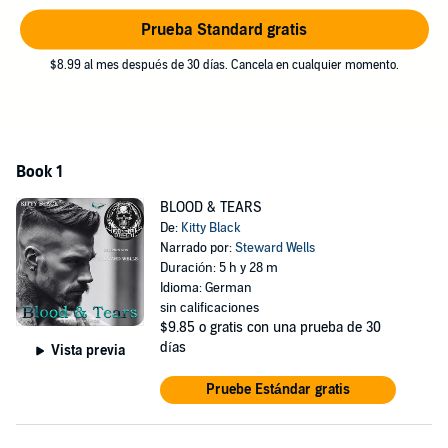
Informationen über einen gegnerischen MC zu kommen.
Prueba Standard gratis
Als beide der gegenseitigen Anziehung nicht mehr entkommen
können, gerät Mia ins Visier der Feinde.
$8.99 al mes después de 30 días. Cancela en cualquier momento.
©2024 Kitty Black (P)2024 Lukas Speitling
Book 1
BLOOD & TEARS
De:
Kitty Black
Narrado por:
Steward Wells
Duración: 5 h y 28 m
Idioma: German
sin calificaciones
$9.85
o gratis con una prueba de 30
días
Vista previa
Pruebe Estándar gratis