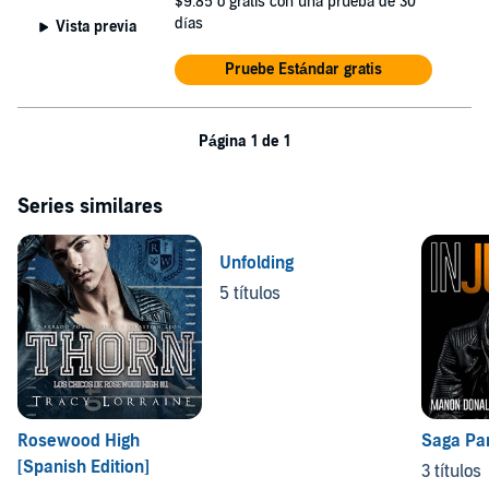
$9.85
o gratis con una prueba de 30
días
Vista previa
Pruebe Estándar gratis
Página 1 de 1
Series similares
Unfolding
5 títulos
Rosewood High
Saga Pa
[Spanish Edition]
3 títulos