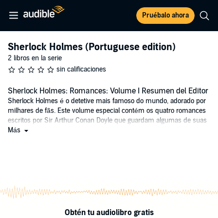
Pruébalo ahora
Sherlock Holmes (Portuguese edition)
2 libros en la serie
sin calificaciones
Sherlock Holmes: Romances: Volume I Resumen del Editor
Sherlock Holmes é o detetive mais famoso do mundo, adorado por
milhares de fãs. Este volume especial contém os quatro romances
escritos por Sir Arthur Conan Doyle que guardam algumas de suas
histórias mais famosas e queridas: Um estudo em vermelho, O
Más
signo dos quatro, O cão dos Baskerville e O vale do terror. Além
disso, o volume possui ilustrações originais de Sidney Paget e
outros artistas. Uma edição indispensável para todo fã.
©2021 Storyside (P)2021 Storyside
Obtén tu audiolibro gratis