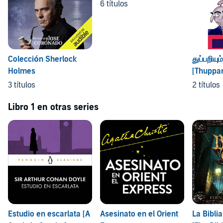
6 títulos
Colección Sherlock
துப்பறியும்
Holmes
[Thuppa
3 títulos
2 títulos
Libro 1 en otras series
Estudio en escarlata [A
Asesinato en el Orient
La Bibli