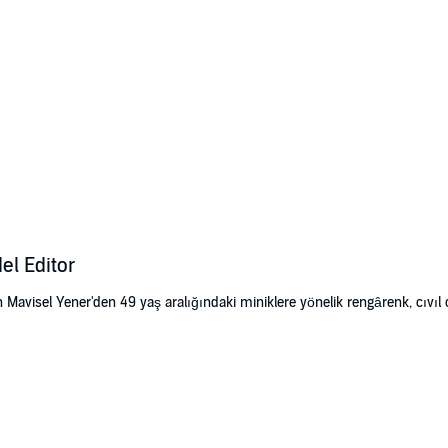
l Editor
avisel Yener'den 49 yaş aralığındaki miniklere yönelik rengârenk, cıvıl cıvı