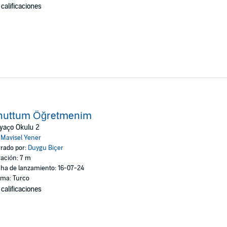
 calificaciones
nuttum Öğretmenim
yaço Okulu 2
:
Mavisel Yener
rado por:
Duygu Biçer
ación: 7 m
ha de lanzamiento: 16-07-24
oma: Turco
 calificaciones