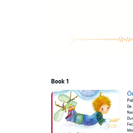
Book 1
Ö
Pal
De
Nar
Dur
Fec
Idi