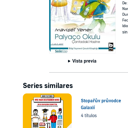
De
Nar
Dur
Fec
Idi
sin
Vista previa
Series similares
Stopařův průvodce
Galaxií
4 títulos