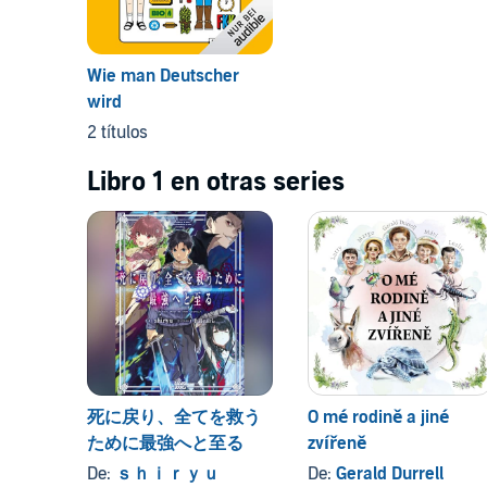
Wie man Deutscher
wird
2 títulos
Libro 1 en otras series
死に戻り、全てを救う
O mé rodině a jiné
ために最強へと至る
zvířeně
De:
ｓｈｉｒｙｕ
De:
Gerald Durrell