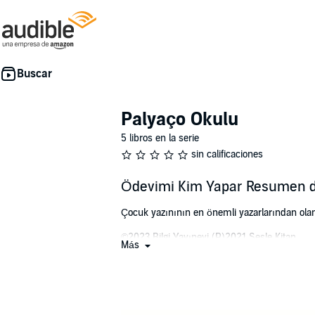
Palyaço Okulu
5 libros en la serie
sin calificaciones
Ödevimi Kim Yapar Resumen de
Çocuk yazınının en önemli yazarlarından olan M
©2023 Bilgi Yayınevi (P)2021 Sesle Kitap
Más