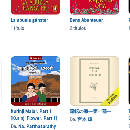
La abuela gánster
Bens Abenteuer
1 título
2 títulos
Kurinji Malar, Part 1
流転の海―第一部―
[Kurinji Flower, Part 1]
De:
宮本 輝
De:
Na. Parthasarathy