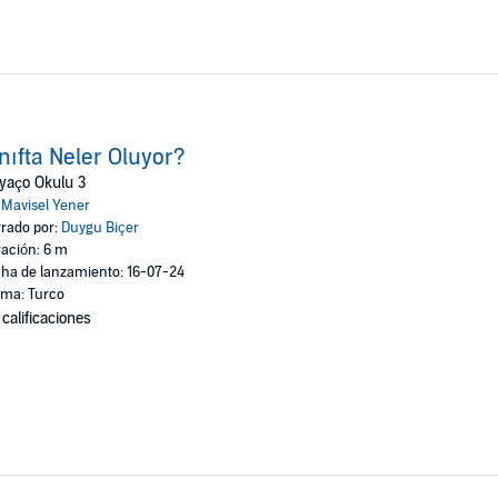
nıfta Neler Oluyor?
yaço Okulu 3
:
Mavisel Yener
rado por:
Duygu Biçer
ación: 6 m
ha de lanzamiento: 16-07-24
oma: Turco
 calificaciones