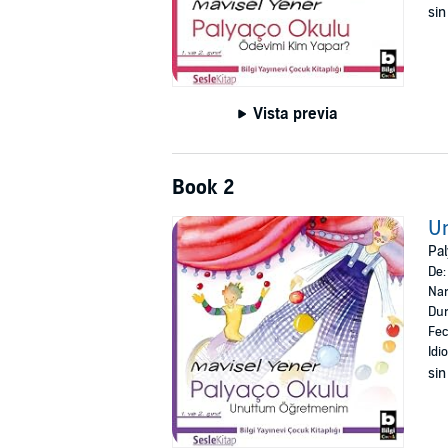
sin
Vista previa
Book 2
U
Pal
De
Nar
Dur
Fec
Idi
sin