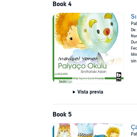
Book 4
Sı
Pal
De
Nar
Dur
Fec
Idi
sin
Vista previa
Book 5
Ça
Pal