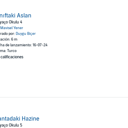
nıftaki Aslan
yaço Okulu 4
:
Mavisel Yener
rado por:
Duygu Biçer
ación: 6 m
ha de lanzamiento: 16-07-24
oma: Turco
 calificaciones
ntadaki Hazine
yaço Okulu 5