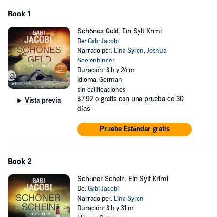
Book 1
Schönes Geld. Ein Sylt Krimi
De:
Gabi Jacobi
Narrado por:
Lina Syren
,
Joshua
Seelenbinder
Duración: 8 h y 24 m
Idioma: German
sin calificaciones
$7.92
o gratis con una prueba de 30
Vista previa
días
Pruebe Estándar gratis
Book 2
Schöner Schein. Ein Sylt Krimi
De:
Gabi Jacobi
Narrado por:
Lina Syren
Duración: 8 h y 31 m