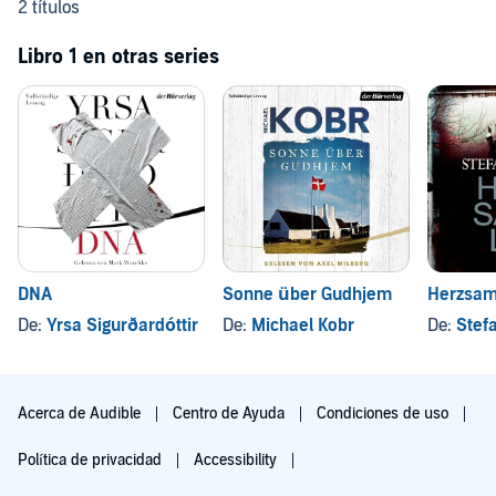
2 títulos
Libro 1 en otras series
DNA
Sonne über Gudhjem
Herzsam
De:
Yrsa Sigurðardóttir
De:
Michael Kobr
De:
Stef
Acerca de Audible
Centro de Ayuda
Condiciones de uso
Política de privacidad
Accessibility