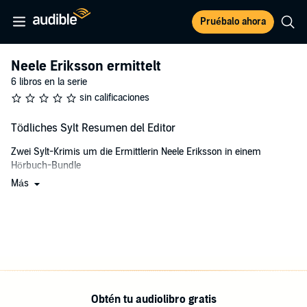
Pruébalo ahora
Neele Eriksson ermittelt
6 libros en la serie
sin calificaciones
Tödliches Sylt Resumen del Editor
Zwei Sylt-Krimis um die Ermittlerin Neele Eriksson in einem
Hörbuch-Bundle
Más
Band 1 "Schönes Geld"
Hauptkommissarin Neele Eriksson ist nicht ganz einfach im
Umgang mit ihren Kollegen, doch sie gilt als eine der fähigsten
Ermittlerinnen im Flensburger Kommissariat. Als der Mord an
einem prominenten Chirurgen sie zurück auf ihre Heimatinsel Sylt
führt, gerät sie in einen Albtraum. Noch bevor sie zusammen mit
ihren Sylter Kollegen den Mord aufklären kann, geschehen zwei
weitere Morde im Umfeld des Arztes. Dann verschwindet auch noch
Obtén tu audiolibro gratis