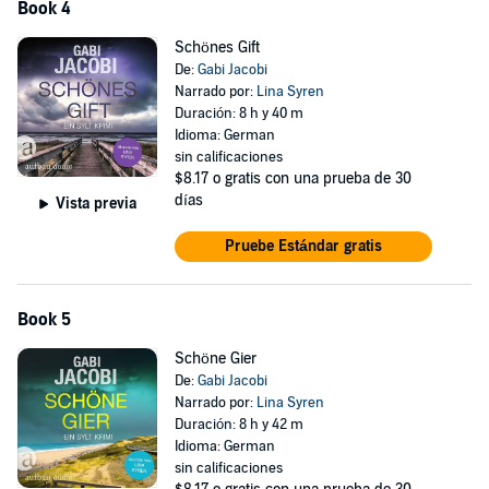
Book 4
Schönes Gift
De:
Gabi Jacobi
Narrado por:
Lina Syren
Duración: 8 h y 40 m
Idioma: German
sin calificaciones
$8.17
o gratis con una prueba de 30
días
Vista previa
Pruebe Estándar gratis
Book 5
Schöne Gier
De:
Gabi Jacobi
Narrado por:
Lina Syren
Duración: 8 h y 42 m
Idioma: German
sin calificaciones