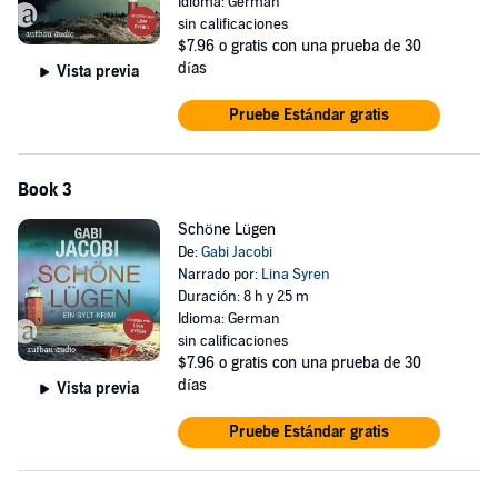
Idioma: German
sin calificaciones
$7.96
o gratis con una prueba de 30
días
Vista previa
Pruebe Estándar gratis
Book 3
Schöne Lügen
De:
Gabi Jacobi
Narrado por:
Lina Syren
Duración: 8 h y 25 m
Idioma: German
sin calificaciones
$7.96
o gratis con una prueba de 30
días
Vista previa
Pruebe Estándar gratis