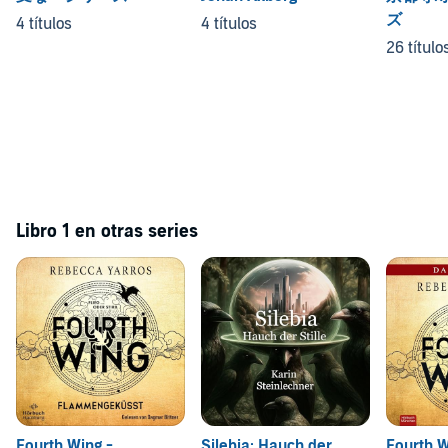
ズ
4 títulos
4 títulos
26 título
Libro 1 en otras series
Fourth Wing -
Silebia: Hauch der
Fourth 