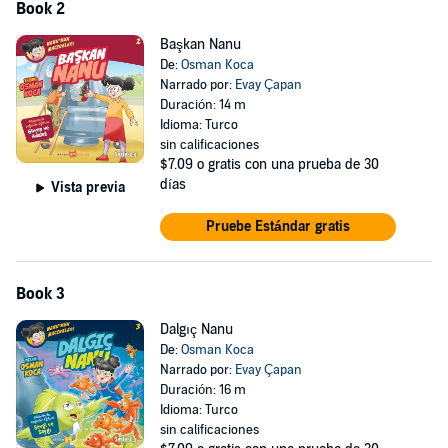
Samimidir.
Book 2
Dostlarını dikkatle dinler. Kusurlu, kaba ve yanlış hareketlere karşı
Başkan Nanu
saman alevi
De:
Osman Koca
Narrado por:
Evay Çapan
gibi parlamaz hemen. Tüm sorunların sabır ve hoşgörüyle
Duración: 14 m
üstesinden gelir.
Idioma: Turco
sin calificaciones
Özgüveni ve sahip olduğu medeni cesaret gibi özellikleriyle
$7.09
o gratis con una prueba de 30
çevresindekiler
días
Vista previa
tarafından örnek gösterilir. Üretken aklı ve korkusuz yüreği
sayesinde pratik
Pruebe Estándar gratis
çözümler üretir. Balıklara, kedilere, kuşlara, köpeklere kısacası
hayvanlara karşı
Book 3
sürekli merhamet gösterir.
Dalgıç Nanu
Okuma yazma bilen çocukgençihtiyar, erkekkadınherkes; Nanu'yu
De:
Osman Koca
çok
Narrado por:
Evay Çapan
Duración: 16 m
sevecek ve onu bağırlarına basacaklar.
Idioma: Turco
sin calificaciones
Niye mi?