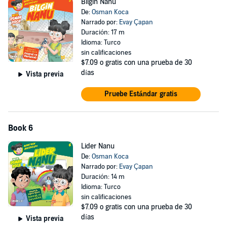
Bilgin Nanu
De:
Osman Koca
Narrado por:
Evay Çapan
Duración: 17 m
Idioma: Turco
sin calificaciones
$7.09
o gratis con una prueba de 30
días
Vista previa
Pruebe Estándar gratis
Book 6
Lider Nanu
De:
Osman Koca
Narrado por:
Evay Çapan
Duración: 14 m
Idioma: Turco
sin calificaciones
$7.09
o gratis con una prueba de 30
días
Vista previa