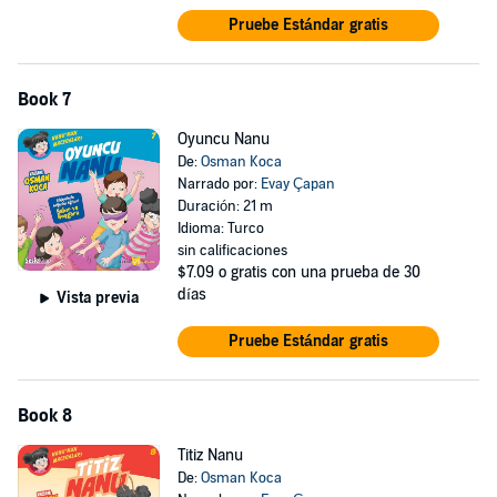
Pruebe Estándar gratis
Book 7
Oyuncu Nanu
De:
Osman Koca
Narrado por:
Evay Çapan
Duración: 21 m
Idioma: Turco
sin calificaciones
$7.09
o gratis con una prueba de 30
días
Vista previa
Pruebe Estándar gratis
Book 8
Titiz Nanu
De:
Osman Koca