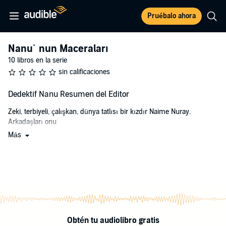
Pruébalo ahora
Nanu`nun Maceraları
10 libros en la serie
sin calificaciones
Dedektif Nanu Resumen del Editor
Zeki, terbiyeli, çalışkan, dünya tatlısı bir kızdır Naime Nuray.
Arkadaşları onu
Más
kısaca 'Nanu' diye çağırırlar. Yaşı sekiz olmasına rağmen aldığı aile
terbiyesiyle
küçüklerini sever, büyüklerini sayar. Her çocuk gibi hayal dünyası
zengin ve
renklidir. Ancak onun hayal dünyasında uçuk kaçık yaratıklar,
büyücüler, tılsımlar
Obtén tu audiolibro gratis
yoktur.