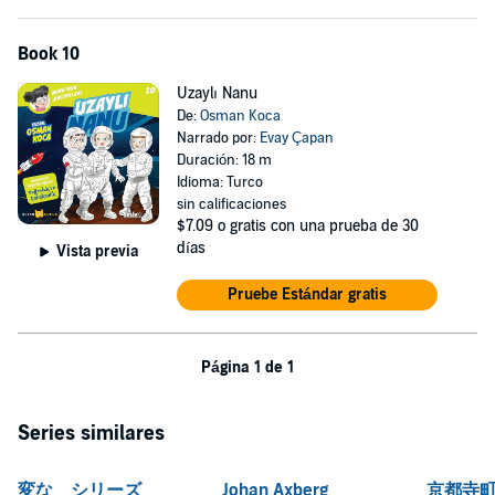
Book 10
Uzaylı Nanu
De:
Osman Koca
Narrado por:
Evay Çapan
Duración: 18 m
Idioma: Turco
sin calificaciones
$7.09
o gratis con una prueba de 30
días
Vista previa
Pruebe Estándar gratis
Página 1 de 1
Series similares
変な シリーズ
Johan Axberg
京都寺