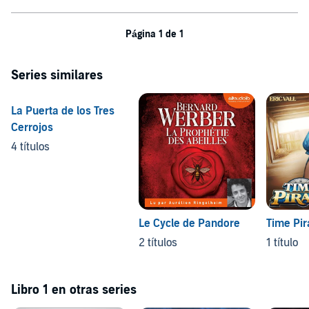
en el fascinante mundo de Moto Cuentos!
Please note: This audiobook is in Spanish.
Página 1 de 1
©2023 Guillermo Antonio Padilla Estrada (P)2024 Guillermo Antonio
Padilla Estrada
Series similares
La Puerta de los Tres
Cerrojos
4 títulos
Le Cycle de Pandore
Time Pir
2 títulos
1 título
Libro 1 en otras series