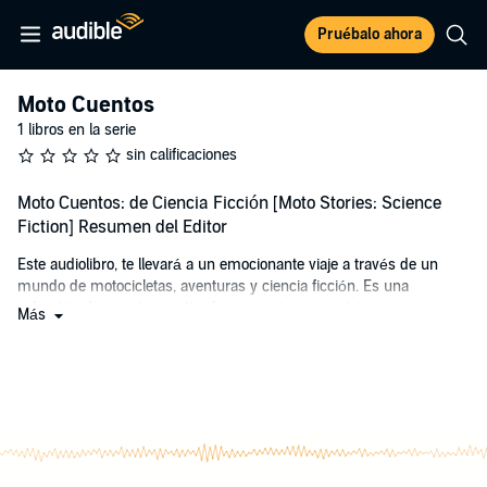
Pruébalo ahora
Moto Cuentos
1 libros en la serie
sin calificaciones
Moto Cuentos: de Ciencia Ficción [Moto Stories: Science
Fiction] Resumen del Editor
Este audiolibro, te llevará a un emocionante viaje a través de un
mundo de motocicletas, aventuras y ciencia ficción. Es una
colección de cuentos cautivadores que te sumergirán en un
Más
universo de motociclistas intrépidos y sus asombrosas hazañas.
En el primer cuento, "Motociclistas Interdimensionales", un grupo de
motociclistas se embarca en un viaje por las carreteras de México,
donde se encuentran con un portal interdimensional que los lleva a
un planeta lejano donde enfrentan inesperadas aventuras.
En "Fantasi Motos", el segundo cuento, un joven apasionado, cuyo