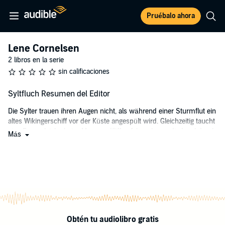
Pruébalo ahora
Lene Cornelsen
2 libros en la serie
sin calificaciones
Syltfluch Resumen del Editor
Die Sylter trauen ihren Augen nicht, als während einer Sturmflut ein
altes Wikingerschiff vor der Küste angespült wird. Gleichzeitig taucht
eine Frauenleiche beim Morsum-Kliff auf, kurz bevor die Insel durch
Más
den Orkan vom Festland abgeschnitten wird. Oberkommissarin
Lene Cornelsen, nach 13 Jahren zurück in ihrer alten Heimat, nimmt
die Ermittlungen auf. Ihr einziger Anhaltspunkt ist ein mysteriöser
Runenstein, den die tote Frau in den Händen hält. Er führt Lene auf
die Spur einer uralten Wikingerromanze – und auf die eines
furchtbaren Fluchs.
Die Krimireihe um Kommissarin Lene Cornelsen.
Obtén tu audiolibro gratis