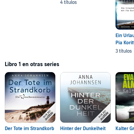
4 títulos
Ein Urla
Pia Korit
3 títulos
Libro 1 en otras series
Der Tote im Strandkorb
Hinter der Dunkelheit
Kalter G