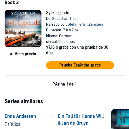
Book 2
Sylt-Legende
De:
Sebastian Thiel
Narrado por:
Stefanie Wittgenstein
Duración: 7 h y 7 m
Idioma: German
sin calificaciones
$7.16
o gratis con una prueba de 30
días
Vista previa
Pruebe Estándar gratis
Página 1 de 1
Series similares
Enna Andersen
Ein Fall für Hanna Will
& Jan de Bruyn
7 títulos