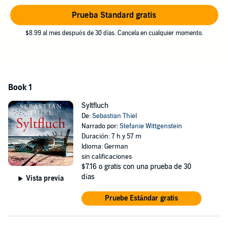
©2022 Sebastian Thiel (P)2022 SAGA Egmont
Prueba Standard gratis
$8.99 al mes después de 30 días. Cancela en cualquier momento.
Book 1
Syltfluch
De:
Sebastian Thiel
Narrado por:
Stefanie Wittgenstein
Duración: 7 h y 57 m
Idioma: German
sin calificaciones
$7.16
o gratis con una prueba de 30
días
Vista previa
Pruebe Estándar gratis