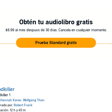
ation
Obtén tu audiolibro gratis
ch Hamburg HHV GmbH
$8.99 al mes después de 30 días. Cancela en cualquier momento.
Prueba Standard gratis
dkiller
killer 1
:
Hannah Kaner
,
Wolfgang Thon
rado por:
Robert Frank
ación: 12 h y 45 m