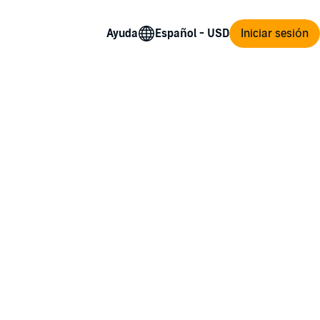
Ayuda
Iniciar sesión
Gott, den sie nicht töten kann: Skedi, der
n sie nach Blenraden reisen - die letzte
: In seinen Händen liegt das Schicksal des