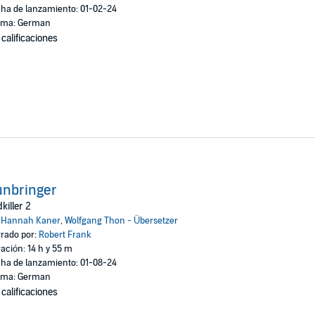
ha de lanzamiento: 01-02-24
oma: German
 calificaciones
unbringer
killer 2
:
Hannah Kaner
,
Wolfgang Thon - Übersetzer
rado por:
Robert Frank
ación: 14 h y 55 m
ha de lanzamiento: 01-08-24
oma: German
 calificaciones