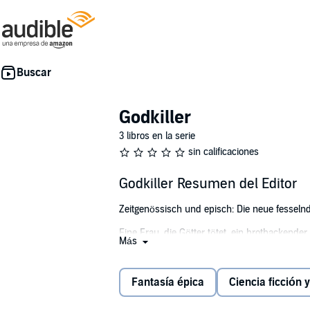
Godkiller
3 libros en la serie
sin calificaciones
Godkiller Resumen del Editor
Zeitgenössisch und episch: Die neue fessel
Eine Frau, die Götter tötet, ein brotbackende
Más
Die unaufhaltsame Kyssen hat sich das Töten v
Gott der Notlügen. Er ist an das junge adel
Fantasía épica
Ciencia ficción 
Stadt, in der es noch wilde Götter gibt. Der 
Landes. Nichtsahnend, was im Herzen von Blenr