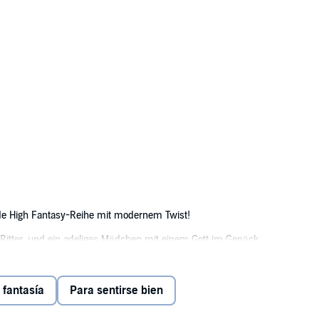
nde High Fantasy-Reihe mit modernem Twist!
r Ritter, und ein adeliges Mädchen mit einem Gott im Gepäck.
on Göttern zu ihrem Beruf gemacht. Doch eines Tages trifft sie auf einen 
ige Mädchen Inara gebunden, das ohne ihn sterben würde. Gemeinsam müsse
y fantasía
Para sentirse bien
ehemalige Ritter Elogast hat dasselbe Ziel, aber auch ein großes Geheimnis
aden lauert, tritt die ungleiche Gruppe ihre Reise an...