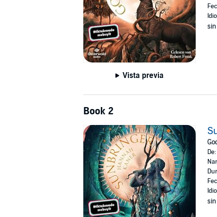
Fec
Idi
sin
Vista previa
Book 2
S
God
De
Nar
Dur
Fec
Idi
sin