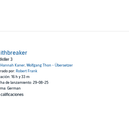
ithbreaker
killer 3
:
Hannah Kaner
,
Wolfgang Thon - Übersetzer
rado por:
Robert Frank
ación: 16 h y 33 m
ha de lanzamiento: 29-08-25
oma: German
 calificaciones