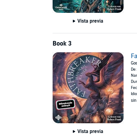
Vista previa
Book 3
Fa
God
De
Nar
Dur
Fec
Idi
sin
Vista previa