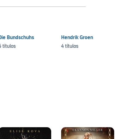
Die Bundschuhs
Hendrik Groen
5 títulos
4 títulos
Cassa
3 títul