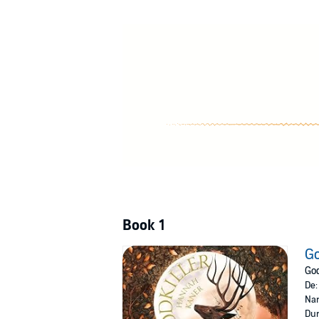
#1 Sunday-Times-Bestseller und TikTok-Sens
Godkiller
Sunbringer
©2024 Piper Verlag GmbH (P)2024 Hörbu
Book 1
Go
God
De
Nar
Dur